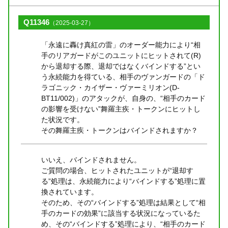
Q11346
（2025-03-27）
「永遠に轟け真紅の雷」のオーダー能力により“相
手のリアガードがこのユニットにヒットされて(R)
から退却する際、退却ではなくバインドする”とい
う永続能力を得ている、相手のヴァンガードの「ド
ラゴニック・カイザー・ヴァーミリオン(D-
BT11/002)」のアタックが、自身の、“相手のカード
の影響を受けない”舞羅主疾・トークンにヒットし
た状況です。
その舞羅主疾・トークンはバインドされますか？
いいえ、バインドされません。
ご質問の場合、ヒットされたユニットが“退却す
る”処理は、永続能力により“バインドする”処理に置
換されています。
そのため、その“バインドする”処理は結果として“相
手のカードの効果”に該当する状況になっているた
め、その“バインドする”処理により、“相手のカード