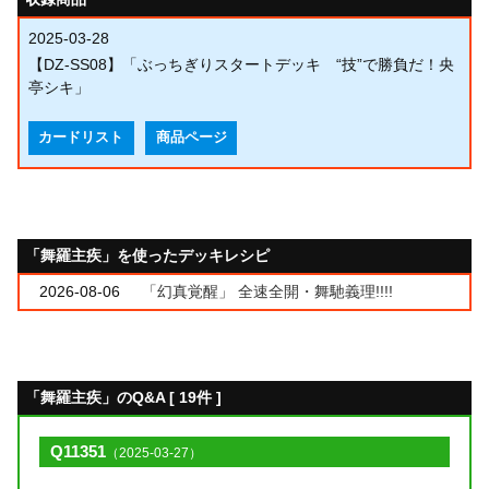
2025-03-28
【DZ-SS08】「ぶっちぎりスタートデッキ “技”で勝負だ！央
亭シキ」
カードリスト
商品ページ
「舞羅主疾」を使ったデッキレシピ
2026-08-06
「幻真覚醒」 全速全開・舞馳義理!!!!
「舞羅主疾」のQ&A [ 19件 ]
Q11351
（2025-03-27）