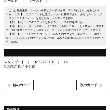
シールド -
ブースト
-
（これは舞羅主疾・トークンを表すカードであり、デッキには入れられない）
【永】【(R)】：このユニットは他のサークルに移動できず、あなたのヴァンガ
ードが「エスタシオン」を含むなら、以下すべてを得る。
・【永】【(R)】：このユニットは相手のカードの影響を受けない。
・【起】【(R)】【ターン1回】：【コスト】[他のリアガードを２枚以上、３枚ま
で、望む枚数このユニットのプラントゲージとして表で置く]ことで、１枚引く。
・【永】【(R)】：あなたのターン中、あなたのヴァンガードがグレード３以上
なら、このユニットのゲージ３枚につき、あなたの前列のユニットすべてのパワ
ー＋5000。
-
スタンダード
DZ-SS08/T01
TD
©大円坊 真／小学館
前のカード
次のカード
収録商品