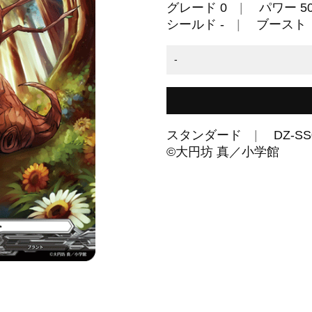
グレード 0
パワー 50
シールド -
ブースト
-
スタンダード
DZ-SS
©大円坊 真／小学館