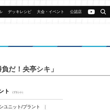
ル
デッキレシピ
大会・イベント
公認店
カード
大会
公認店舗
その他
ヴァンガードch
検索
で勝負だ！央亭シキ」
ント
（プラント）
ンユニット/プラント