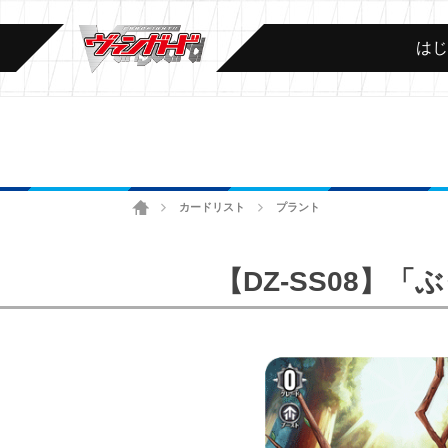
は
ホーム
カードリスト
プラント
>
>
【DZ-SS08】