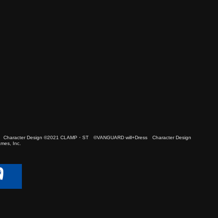
 Character Design ©2021 CLAMP・ST ©VANGUARD will+Dress Character Design
es, Inc.