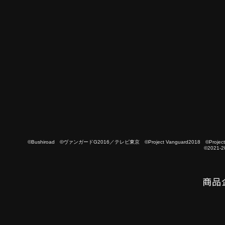
©Bushiroad ©ヴァンガードG2016／テレビ東京 ©Project Vanguard2018 ©Project Vanguard
©2021-2