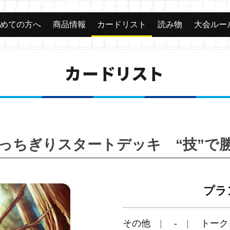
じめての方へ
商品情報
カードリスト
読み物
大会ルー
カードリスト
「ぶっちぎりスタートデッキ “技”
プラ
その他
-
トーク