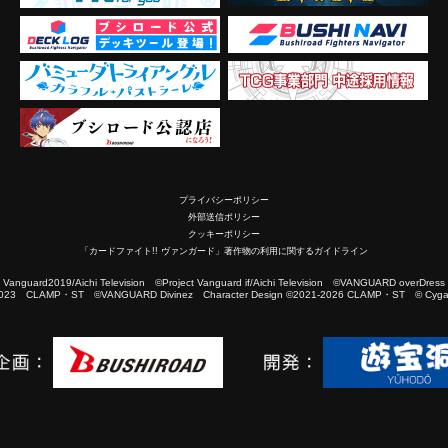
プライバシーポリシー
外部送信ポリシー
クッキーポリシー
「カードファイト!! ヴァンガード」著作物の利用に関するガイドライン
2019/Aichi Television ©Project Vanguard if/Aichi Television ©VANGUARD overDress
023 CLAMP・ST ©VANGUARD Divinez Character Design ©2021-2026 CLAMP・ST © Cygam