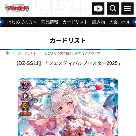
ヴァンガードch
検索
メニュー
はじめての方へ
商品情報
カードリスト
読み物
大会ルール
カードリスト
ホーム
カードリスト
とびきりの愛で抱きしめて オクタヴィア
>
>
【DZ-SS11】「フェスティバルブースター2025」