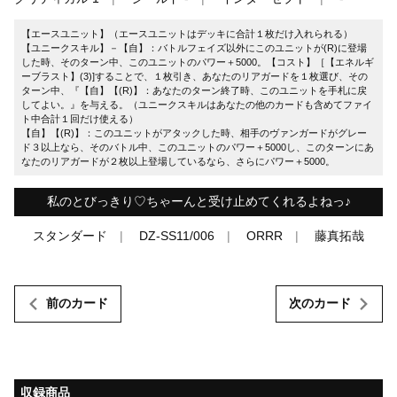
【エースユニット】（エースユニットはデッキに合計１枚だけ入れられる）
【ユニークスキル】－【自】：バトルフェイズ以外にこのユニットが(R)に登場
した時、そのターン中、このユニットのパワー＋5000。【コスト】［【エネルギ
ーブラスト】(3)]することで、１枚引き、あなたのリアガードを１枚選び、その
ターン中、『【自】【(R)】：あなたのターン終了時、このユニットを手札に戻
してよい。』を与える。（ユニークスキルはあなたの他のカードも含めてファイ
ト中合計１回だけ使える）
【自】【(R)】：このユニットがアタックした時、相手のヴァンガードがグレー
ド３以上なら、そのバトル中、このユニットのパワー＋5000し、このターンにあ
なたのリアガードが２枚以上登場しているなら、さらにパワー＋5000。
私のとびっきり♡ちゃーんと受け止めてくれるよねっ♪
スタンダード
DZ-SS11/006
ORRR
藤真拓哉
前のカード
次のカード
収録商品