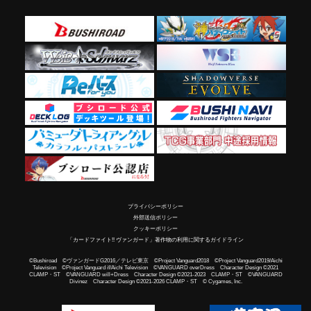
プライバシーポリシー
外部送信ポリシー
クッキーポリシー
「カードファイト!! ヴァンガード」著作物の利用に関するガイドライン
©Bushiroad ©ヴァンガードG2016／テレビ東京 ©Project Vanguard2018 ©Project Vanguard2019/Aichi
Television ©Project Vanguard if/Aichi Television ©VANGUARD overDress Character Design ©2021
CLAMP・ST ©VANGUARD will+Dress Character Design ©2021-2023 CLAMP・ST ©VANGUARD
Divinez Character Design ©2021-2026 CLAMP・ST © Cygames, Inc.