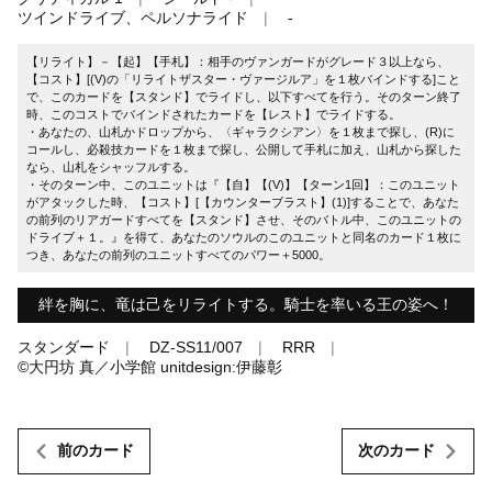
ツインドライブ、ペルソナライド
-
【リライト】－【起】【手札】：相手のヴァンガードがグレード３以上なら、
【コスト】[(V)の「リライトザスター・ヴァージルア」を１枚バインドする]こと
で、このカードを【スタンド】でライドし、以下すべてを行う。そのターン終了
時、このコストでバインドされたカードを【レスト】でライドする。
・あなたの、山札かドロップから、〈ギャラクシアン〉を１枚まで探し、(R)に
コールし、必殺技カードを１枚まで探し、公開して手札に加え、山札から探した
なら、山札をシャッフルする。
・そのターン中、このユニットは『【自】【(V)】【ターン1回】：このユニット
がアタックした時、【コスト】[【カウンターブラスト】(1)]することで、あなた
の前列のリアガードすべてを【スタンド】させ、そのバトル中、このユニットの
ドライブ＋１。』を得て、あなたのソウルのこのユニットと同名のカード１枚に
つき、あなたの前列のユニットすべてのパワー＋5000。
絆を胸に、竜は己をリライトする。騎士を率いる王の姿へ！
スタンダード
DZ-SS11/007
RRR
©大円坊 真／小学館 unitdesign:伊藤彰
前のカード
次のカード