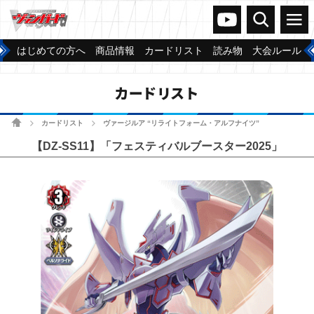
ヴァンガードch
検索
メニュー
はじめての方へ
商品情報
カードリスト
読み物
大会ルール
カードリスト
ホーム
カードリスト
ヴァージルア “リライトフォーム・アルフナイツ”
>
>
【DZ-SS11】「フェスティバルブースター2025」