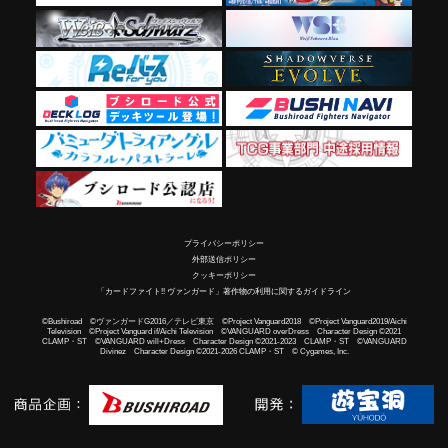
プライバシーポリシー
外部送信ポリシー
クッキーポリシー
「カードファイト!! ヴァンガード」著作物の利用に関するガイドライン
©Bushiroad ©ヴァンガードG2016／テレビ東京 ©Project Vanguard2018 ©Project Vanguard2019/Aichi
Television ©Project Vanguard if/Aichi Television ©VANGUARD overDress Character Design ©2021
CLAMP・ST ©VANGUARD will+Dress Character Design ©2021-2023 CLAMP・ST ©VANGUARD
Divinez Character Design ©2021-2026 CLAMP・ST © Cygames, Inc.