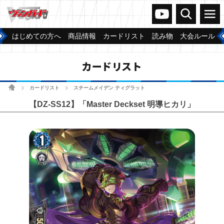
ヴァンガードch
検索
メニュー
はじめての方へ
商品情報
カードリスト
読み物
大会ルール
カードリスト
ホーム
カードリスト
スチームメイデン ティグラット
>
>
【DZ-SS12】「Master Deckset 明導ヒカリ」