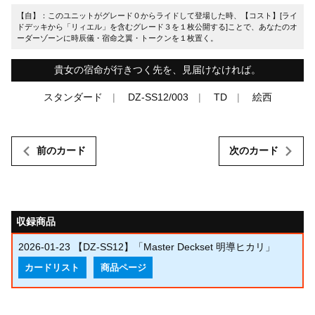
【自】：このユニットがグレード０からライドして登場した時、【コスト】[ライ
ドデッキから「リィエル」を含むグレード３を１枚公開する]ことで、あなたのオ
ーダーゾーンに時辰儀・宿命之翼・トークンを１枚置く。
貴女の宿命が行きつく先を、見届けなければ。
スタンダード
DZ-SS12/003
TD
絵西
前のカード
次のカード
収録商品
2026-01-23
【DZ-SS12】「Master Deckset 明導ヒカリ」
カードリスト
商品ページ