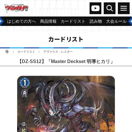
ヴァンガードch
検索
メニュー
はじめての方へ
商品情報
カードリスト
読み物
大会ルール
カードリスト
ホーム
カードリスト
アヴァリス・レスター
>
>
【DZ-SS12】「Master Deckset 明導ヒカリ」