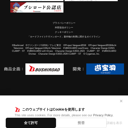
プライバシーポリシー
外部送信ポリシー
クッキーポリシー
「カードファイト!! ヴァンガード」著作物の利用に関するガイドライン
©Bushiroad ©ヴァンガードG2016／テレビ東京 ©Project Vanguard2018 ©Project Vanguard2019/Aichi
Television ©Project Vanguard if/Aichi Television ©VANGUARD overDress Character Design ©2021
CLAMP・ST ©VANGUARD will+Dress Character Design ©2021-2023 CLAMP・ST ©VANGUARD
Divinez Character Design ©2021-2026 CLAMP・ST © Cygames, Inc.
✕
このウェブサイトはCookieを使用します
This site uses cookies. For more details, please see our
Privacy Policy
.
全て許可
拒否
詳細を表示