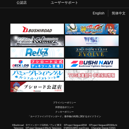
公認店
ユーザーサポート
English
简体中文
プライバシーポリシー
外部送信ポリシー
クッキーポリシー
「カードファイト!! ヴァンガード」著作物の利用に関するガイドライン
©Bushiroad ©ヴァンガードG2016／テレビ東京 ©Project Vanguard2018 ©Project Vanguard2019/Aichi
Television ©Project Vanguard if/Aichi Television ©VANGUARD overDress Character Design ©2021