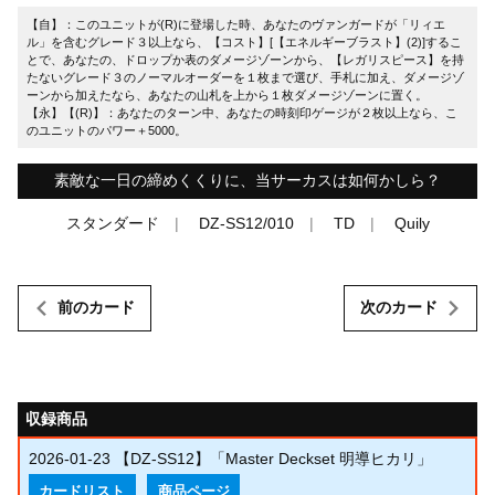
【自】：このユニットが(R)に登場した時、あなたのヴァンガードが「リィエ
ル」を含むグレード３以上なら、【コスト】[【エネルギーブラスト】(2)]するこ
とで、あなたの、ドロップか表のダメージゾーンから、【レガリスピース】を持
たないグレード３のノーマルオーダーを１枚まで選び、手札に加え、ダメージゾ
ーンから加えたなら、あなたの山札を上から１枚ダメージゾーンに置く。
【永】【(R)】：あなたのターン中、あなたの時刻印ゲージが２枚以上なら、こ
のユニットのパワー＋5000。
素敵な一日の締めくくりに、当サーカスは如何かしら？
スタンダード
DZ-SS12/010
TD
Quily
前のカード
次のカード
収録商品
2026-01-23
【DZ-SS12】「Master Deckset 明導ヒカリ」
カードリスト
商品ページ