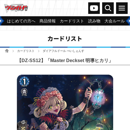
ヴァンガードch
検索
メニュー
はじめての方へ
商品情報
カードリスト
読み物
大会ルール
カードリスト
ホーム
カードリスト
ダイアフルドール ぺいしぇんす
>
>
【DZ-SS12】「Master Deckset 明導ヒカリ」