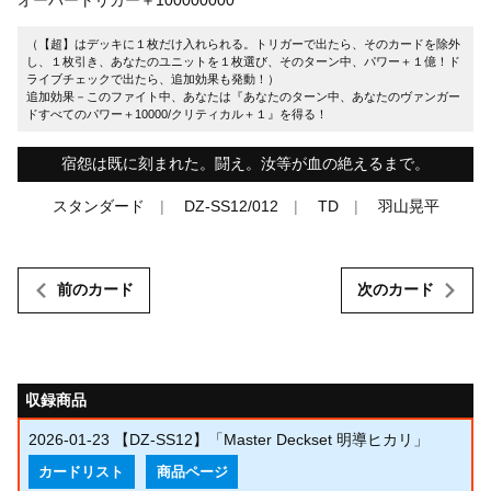
（【超】はデッキに１枚だけ入れられる。トリガーで出たら、そのカードを除外
し、１枚引き、あなたのユニットを１枚選び、そのターン中、パワー＋１億！ド
ライブチェックで出たら、追加効果も発動！）
追加効果－このファイト中、あなたは『あなたのターン中、あなたのヴァンガー
ドすべてのパワー＋10000/クリティカル＋１』を得る！
宿怨は既に刻まれた。闘え。汝等が血の絶えるまで。
スタンダード
DZ-SS12/012
TD
羽山晃平
前のカード
次のカード
収録商品
2026-01-23
【DZ-SS12】「Master Deckset 明導ヒカリ」
カードリスト
商品ページ