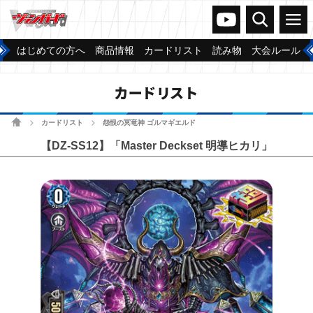
ヴァンガードch
検索
メニュー
はじめての方へ
商品情報
カードリスト
読み物
大会ルール
カードリスト
ホーム
カードリスト
怨恨の冥竜神 ゴルマギエルド
>
>
【DZ-SS12】「Master Deckset 明導ヒカリ」