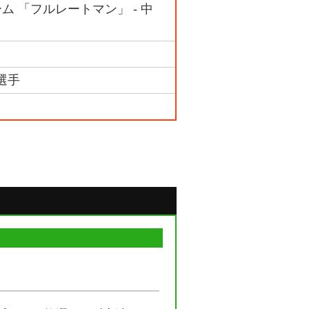
ーム 「フルレートマン」 - 中
 選手