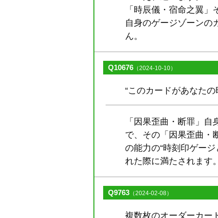
「時辰儀・宿命之翼」
自身のゲージゾーンの
ん。
Q10676
（2024-10-10）
“このカードがあなた
「因果歪曲・断罪」自
で、その「因果歪曲・
の能力の“時刻印ゲー
れた際に満たされます
Q9763
（2024-02-08）
複数枚のオーダーカー