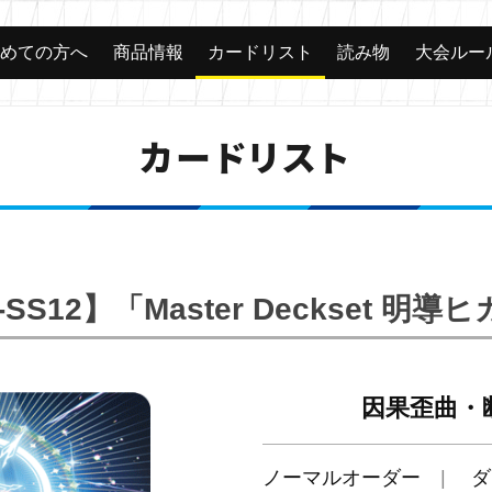
じめての方へ
商品情報
カードリスト
読み物
大会ルー
カードリスト
-SS12】「Master Deckset 明導
因果歪曲・
ノーマルオーダー
ダ