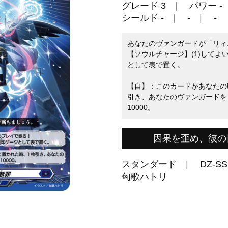
グレード 3
パワー -
シールド -
-
-
あなたのヴァンガードが「リィ
【ソウルチャージ】(1)して
として表で置く。
【自】：このカードがあなたの
引き、あなたのヴァンガードを
10000。
因果を歪め、彼の
スタンダード
DZ-SS
匈歌ハトリ