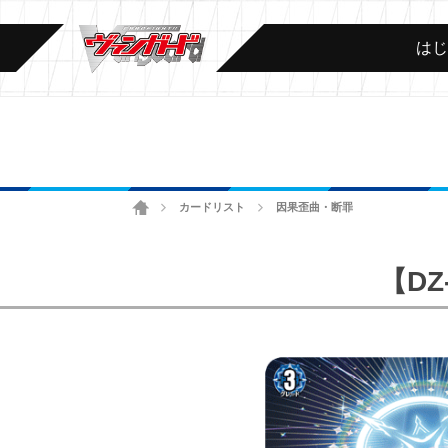
は
ホーム
カードリスト
因果歪曲・断罪
>
>
【DZ