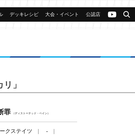
ル
デッキレシピ
大会・イベント
公認店
カード
大会
公認店舗
その他
ヴァンガードch
検索
ヒカリ」
断罪
（ディストーテッド・ベイン）
ークステイツ
-