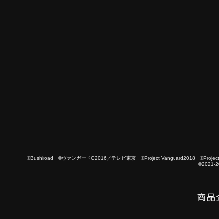
©Bushiroad ©ヴァンガードG2016／テレビ東京 ©Project Vanguard2018 ©Project Vanguard
©2021-2