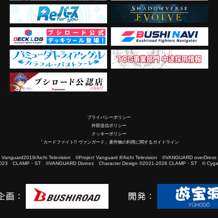
プライバシーポリシー
外部送信ポリシー
クッキーポリシー
「カードファイト!! ヴァンガード」著作物の利用に関するガイドライン
2019/Aichi Television ©Project Vanguard if/Aichi Television ©VANGUARD overDress
023 CLAMP・ST ©VANGUARD Divinez Character Design ©2021-2026 CLAMP・ST © Cygam