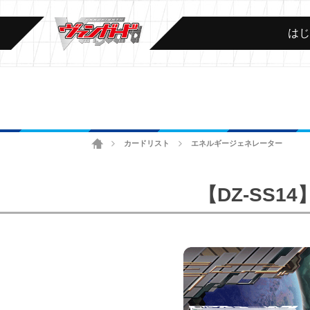
は
ホーム
カードリスト
エネルギージェネレーター
>
>
【DZ-SS