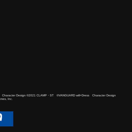
 Character Design ©2021 CLAMP・ST ©VANGUARD will+Dress Character Design
es, Inc.