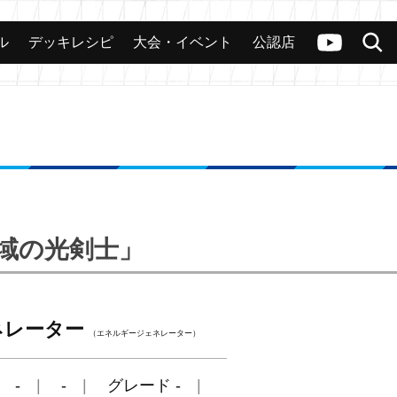
ル
デッキレシピ
大会・イベント
公認店
カード
大会
公認店舗
その他
ヴァンガードch
検索
聖域の光剣士」
ネレーター
（エネルギージェネレーター）
-
-
グレード -