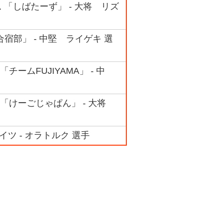
ム 「しばたーず」 - 大将 リズ
合宿部」 - 中堅 ライゲキ 選
チームFUJIYAMA」 - 中
ム 「けーごじゃぱん」 - 大将
イツ - オラトルク 選手