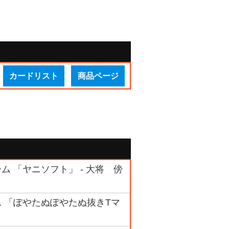
カードリスト
商品ページ
ーム 「ヤニソフト」 - 大将 傍
ーム 「ぽやたぬぽやたぬ抜きTマ