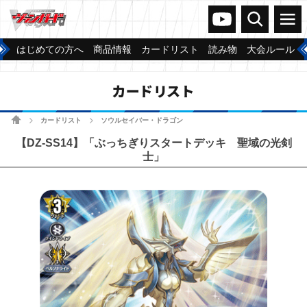
ヴァンガードch
検索
メニュー
はじめての方へ
商品情報
カードリスト
読み物
大会ルール
カードリスト
ホーム
カードリスト
ソウルセイバー・ドラゴン
>
>
【DZ-SS14】「ぶっちぎりスタートデッキ 聖域の光剣
士」