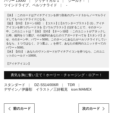
パワー 13000
クリティカル 1
シールド -
ツインドライブ、ペルソナライド
-
【永】：このカードはアイチアイコンを持つ別名のグレード３からノーマルライ
ドしてもペルソナライドになる。
【起】【(V)】【ターン1回】：【コスト】[【カウンターブラスト】(1)，アイチ
アイコンを持つグレード３を【ソウルブラスト】(1)]することで、そのターン
中、このユニットは『【自】【(V)】【ターン1回】：このユニットがアタックし
た時、縦列を１つ選び、その縦列のあなたのリアガードすべてを【スタンド】さ
せ、そのターン中、パワー＋5000。このターンにあなたがペルソナライドしてい
るなら、１つではなく、２つ選ぶ。』を得て、あなたの前列のユニットすべての
パワー＋5000。
【永】【(G)】：あなたのヴァンガードがアイチアイコンを持つなら、このユニ
ットのシールド＋10000。
【アイチアイコン】
勇気を胸に奮い立て！ホーリー・チャージング・ロアー！
スタンダード
DZ-SS14/006R
TDR
デザイン／伊藤彰 イラスト／三好載克 icon:MAMEX
前のカード
次のカード