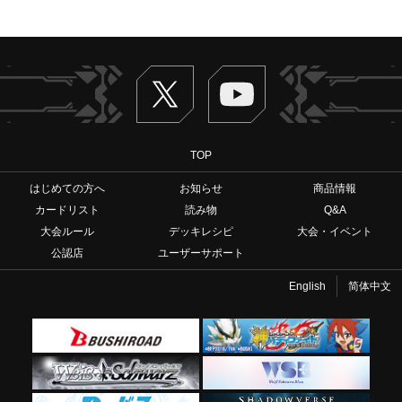
Twitter
ヴァンガードch
TOP
はじめての方へ
お知らせ
商品情報
カードリスト
読み物
Q&A
大会ルール
デッキレシピ
大会・イベント
公認店
ユーザーサポート
English
简体中文