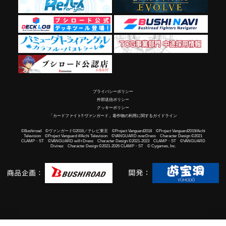
プライバシーポリシー
外部送信ポリシー
クッキーポリシー
「カードファイト!! ヴァンガード」著作物の利用に関するガイドライン
©Bushiroad ©ヴァンガードG2016／テレビ東京 ©Project Vanguard2018 ©Project Vanguard2019/Aichi
Television ©Project Vanguard if/Aichi Television ©VANGUARD overDress Character Design ©2021
CLAMP・ST ©VANGUARD will+Dress Character Design ©2021-2023 CLAMP・ST ©VANGUARD
Divinez Character Design ©2021-2026 CLAMP・ST © Cygames, Inc.