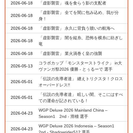
2026-06-18
「虚影襲雷」 魂を食らう影の支配者
「虚影襲雷」 全てを闇に包み込め、我が分
2026-06-18
身！
2026-06-18
「虚影襲雷」 永久に背負う贖いの航海へ
「虚影襲雷」 闇を縦糸、恐怖を横糸に紡ぎし
2026-06-18
竜
2026-06-18
「虚影襲雷」 業火渦巻く皇の強襲
コラボカップ「モンスターストライク」 in大
2026-05-13
ヴァンガ祭2026 優勝 - とぅるーで 選手
「伝説の先導者達」 纏えトリクスタ！クロス
2026-05-01
オーバードレス!!
「伝説の先導者達」 眩しい闇、そこにはすべ
2026-05-01
ての運命が記されている！
WGP Deluxe 2026 Mainland China –
2026-04-23
Season1 2nd - 滑稽 選手
WGP Deluxe 2026 Indonesia – Season1
2026-04-23
2nd - Shadowrider512 選手