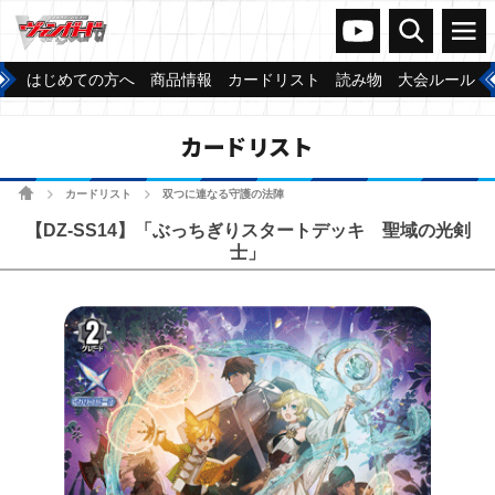
ヴァンガードch
検索
メニュー
はじめての方へ
商品情報
カードリスト
読み物
大会ルール
カードリスト
ホーム
カードリスト
双つに連なる守護の法陣
>
>
【DZ-SS14】「ぶっちぎりスタートデッキ 聖域の光剣
士」