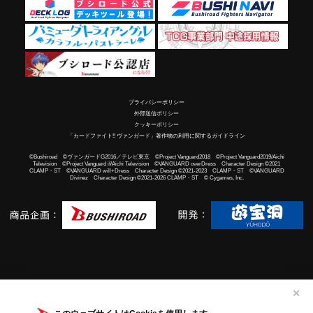
プライバシーポリシー
外部送信ポリシー
クッキーポリシー
「カードファイト!! ヴァンガード」著作物の利用に関するガイドライン
©Bushiroad ©ヴァンガードG2016／テレビ東京 ©Project Vanguard2018 ©Project Vanguard2019/Aichi
Television ©Project Vanguard if/Aichi Television ©VANGUARD overDress Character Design ©2021
CLAMP・ST ©VANGUARD will+Dress Character Design ©2021-2023 CLAMP・ST ©VANGUARD
Divinez Character Design ©2021-2026 CLAMP・ST © Cygames, Inc.
✕