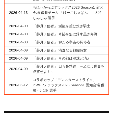
ちほうかっぷデラックス2026 Season1 金沢
2026-04-13
会場 優勝チーム 「けーごじゃぱん」 - 大将
しみしみ 選手
2026-04-09
「赫月ノ使者」 滅龍を望む燎き騎士
2026-04-09
「赫月ノ使者」 奇跡を無に帰す黒き奔流
2026-04-09
「赫月ノ使者」 秤たる宇宙の調停者
2026-04-09
「赫月ノ使者」 清逸なる戦闘侍女
2026-04-09
「赫月ノ使者」 その幻は泡沫と消え
「赫月ノ使者」 日々是精進！～乙女よ世界を
2026-04-09
凌駕せよ！～
コラボカップ「モンスターストライク」
2026-03-12
inWGPデラックス2026 Season1 愛知会場 優
勝 - Jにあ 選手