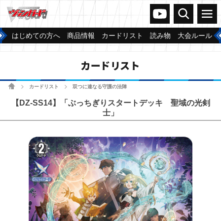
ヴァンガードch
検索
メニュー
はじめての方へ
商品情報
カードリスト
読み物
大会ルール
カードリスト
ホーム
カードリスト
双つに連なる守護の法陣
>
>
【DZ-SS14】「ぶっちぎりスタートデッキ 聖域の光剣
士」