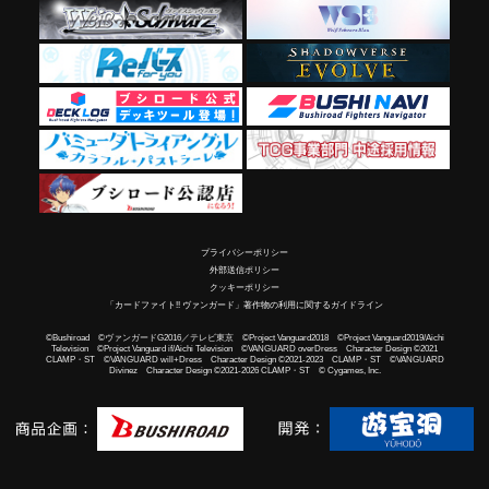
プライバシーポリシー
外部送信ポリシー
クッキーポリシー
「カードファイト!! ヴァンガード」著作物の利用に関するガイドライン
©Bushiroad ©ヴァンガードG2016／テレビ東京 ©Project Vanguard2018 ©Project Vanguard2019/Aichi
Television ©Project Vanguard if/Aichi Television ©VANGUARD overDress Character Design ©2021
CLAMP・ST ©VANGUARD will+Dress Character Design ©2021-2023 CLAMP・ST ©VANGUARD
Divinez Character Design ©2021-2026 CLAMP・ST © Cygames, Inc.