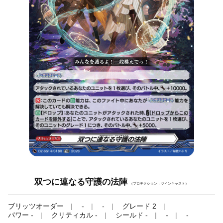
双つに連なる守護の法陣
（プロテクション：ツインキャスト）
ブリッツオーダー
-
-
グレード 2
パワー -
クリティカル -
シールド -
-
-