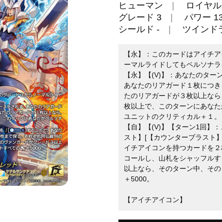
ヒューマン
ロイヤル
グレード 3
パワー 13
シールド -
ツインド
【永】：このカードはアイチア
ーマルライドしてもペルソナラ
【永】【(V)】：あなたのタ
あなたのリアガード１枚につき
たのリアガードが３枚以上なら
枚以上で、このターンにあなた
ユニットのクリティカル＋１。
【自】【(V)】【ターン1回】
スト】[【カウンターブラスト】
イチアイコンを持つカードを２
コールし、山札をシャッフルす
以上なら、そのターン中、その
＋5000。
【アイチアイコン】