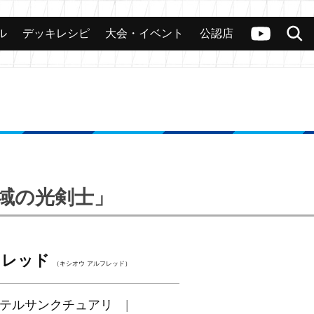
ル
デッキレシピ
大会・イベント
公認店
カード
大会
公認店舗
その他
ヴァンガードch
検索
聖域の光剣士」
フレッド
（キシオウ アルフレッド）
テルサンクチュアリ