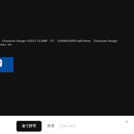
 Character Design ©2021 CLAMP・ST ©VANGUARD will+Dress Character Design
es, Inc.
✕
全て許可
拒否
詳細を表示