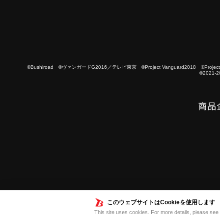
©Bushiroad ©ヴァンガードG2016／テレビ東京 ©Project Vanguard2018 ©Project Vanguard
©2021-2
このウェブサイトはCookieを使用します
This site uses cookies. For more details, please see