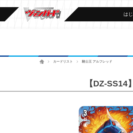
は
ホーム
カードリスト
騎士王 アルフレッド
>
>
【DZ-SS