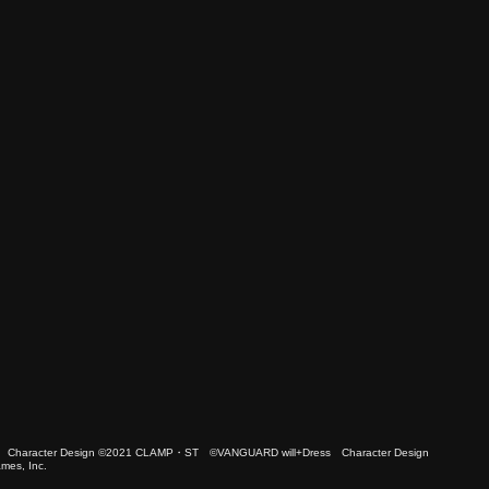
 Character Design ©2021 CLAMP・ST ©VANGUARD will+Dress Character Design
es, Inc.