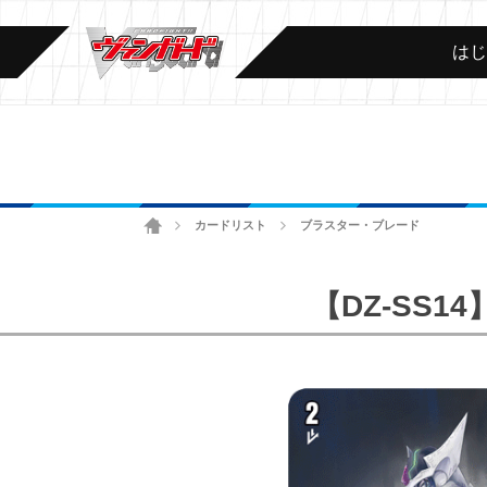
は
ホーム
カードリスト
ブラスター・ブレード
>
>
【DZ-SS