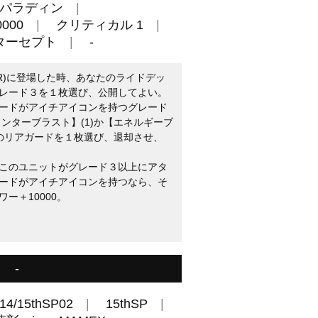
パラディン
000
クリティカル 1
ターセプト
-
(R)に登場した時、あなたのライドデッ
レード３を１枚選び、公開してよい。
ードがアイチアイコンを持つグレード
ンターブラスト】(1)か【エネルギーブ
手のリアガードを１枚選び、退却させ、
。
：このユニットがグレード３以上にアタ
ードがアイチアイコンを持つなら、そ
ー＋10000。
-
14/15thSP02
15thSP