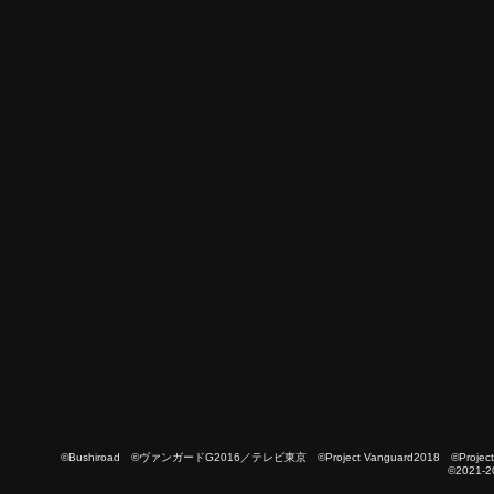
©Bushiroad ©ヴァンガードG2016／テレビ東京 ©Project Vanguard2018 ©Project Vanguard
©2021-2