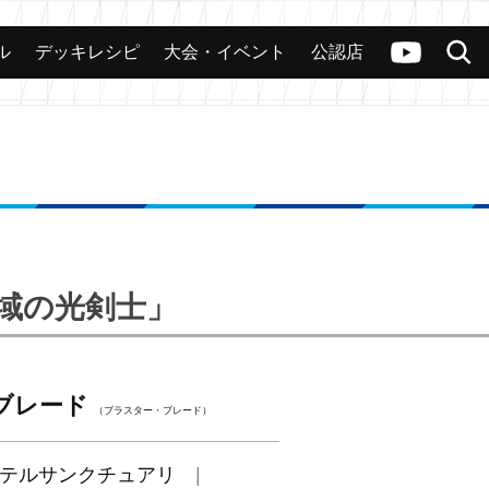
ル
デッキレシピ
大会・イベント
公認店
カード
大会
公認店舗
その他
ヴァンガードch
検索
聖域の光剣士」
ブレード
（ブラスター・ブレード）
テルサンクチュアリ