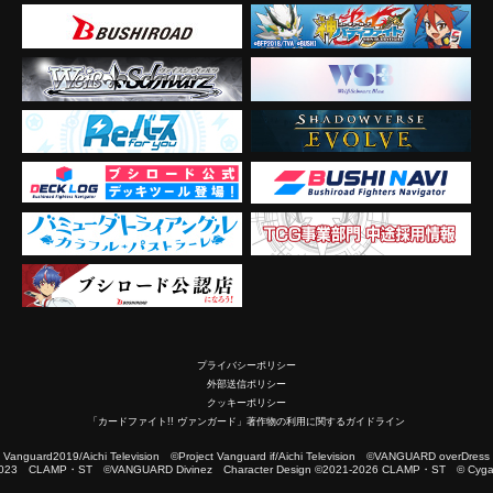
プライバシーポリシー
外部送信ポリシー
クッキーポリシー
「カードファイト!! ヴァンガード」著作物の利用に関するガイドライン
2019/Aichi Television ©Project Vanguard if/Aichi Television ©VANGUARD overDress
023 CLAMP・ST ©VANGUARD Divinez Character Design ©2021-2026 CLAMP・ST © Cygam