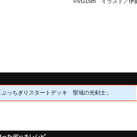
©VG15th イラスト／伊藤
4】「ぶっちぎりスタートデッキ 聖域の光剣士」
使ったデッキレシピ