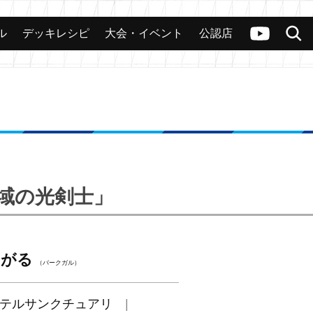
ル
デッキレシピ
大会・イベント
公認店
カード
大会
公認店舗
その他
ヴァンガードch
検索
聖域の光剣士」
くがる
（バークガル）
テルサンクチュアリ