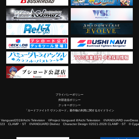
プライバシーポリシー
外部送信ポリシー
クッキーポリシー
「カードファイト!! ヴァンガード」著作物の利用に関するガイドライン
2019/Aichi Television ©Project Vanguard if/Aichi Television ©VANGUARD overDress
023 CLAMP・ST ©VANGUARD Divinez Character Design ©2021-2026 CLAMP・ST © Cygam