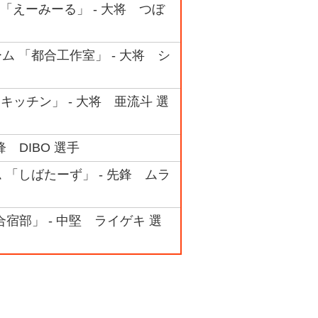
ム 「えーみーる」 - 大将 つぼ
ーム 「都合工作室」 - 大将 シ
キッチン」 - 大将 亜流斗 選
 DIBO 選手
ム 「しばたーず」 - 先鋒 ムラ
合宿部」 - 中堅 ライゲキ 選