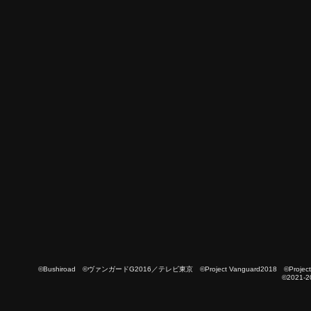
©Bushiroad ©ヴァンガードG2016／テレビ東京 ©Project Vanguard2018 ©Project Vanguard
©2021-2