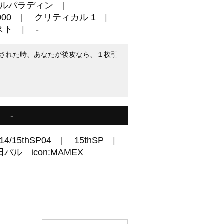
ルパラディン
00
クリティカル 1
スト
-
された時、あなたが後攻なら、１枚引
-
14/15thSP04
15thSP
バル icon:MAMEX