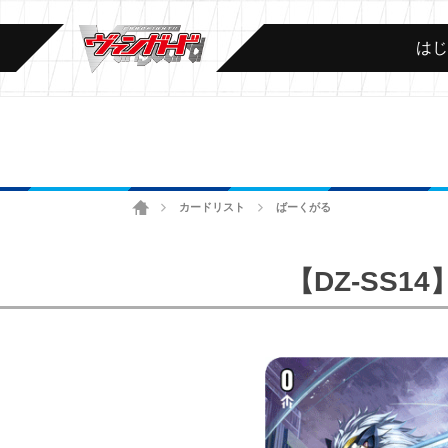
は
ホーム
カードリスト
ばーくがる
>
>
【DZ-SS