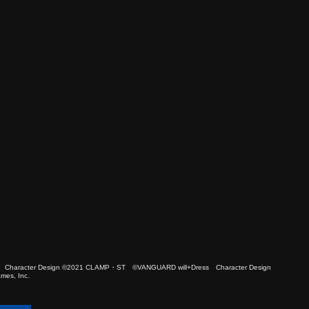
 Character Design ©2021 CLAMP・ST ©VANGUARD will+Dress Character Design
es, Inc.