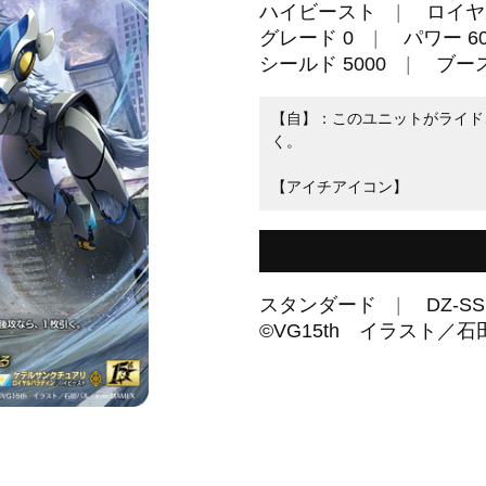
ハイビースト
ロイヤ
グレード 0
パワー 60
シールド 5000
ブー
【自】：このユニットがライド
く。
【アイチアイコン】
スタンダード
DZ-SS
©VG15th イラスト／石田