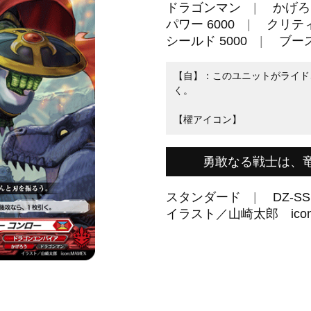
ドラゴンマン
かげろ
パワー 6000
クリティ
シールド 5000
ブー
【自】：このユニットがライド
く。
【櫂アイコン】
勇敢なる戦士は、
スタンダード
DZ-SS
イラスト／山崎太郎 icon