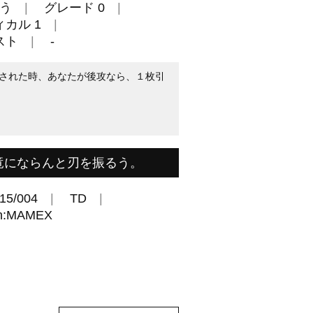
う
グレード 0
カル 1
スト
-
された時、あなたが後攻なら、１枚引
竜にならんと刃を振るう。
15/004
TD
:MAMEX