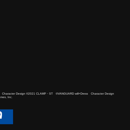
 Character Design ©2021 CLAMP・ST ©VANGUARD will+Dress Character Design
es, Inc.