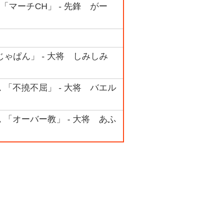
 「マーチCH」 - 先鋒 がー
ごじゃぱん」 - 大将 しみしみ
ム 「不撓不屈」 - 大将 バエル
ム 「オーバー教」 - 大将 あふ