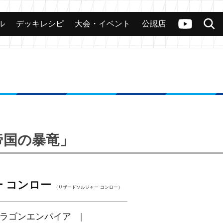
ル
デッキレシピ
大会・イベント
公認店
カード
大会
公認店舗
その他
ヴァンガードch
検索
帝国の暴竜」
 コンロー
（リザードソルジャー コンロー）
ラゴンエンパイア