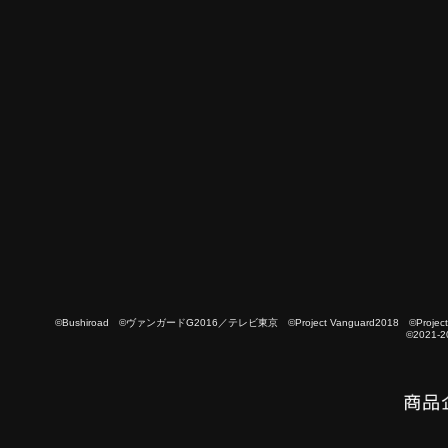
©Bushiroad ©ヴァンガードG2016／テレビ東京 ©Project Vanguard2018 ©Project Vanguard
©2021-2