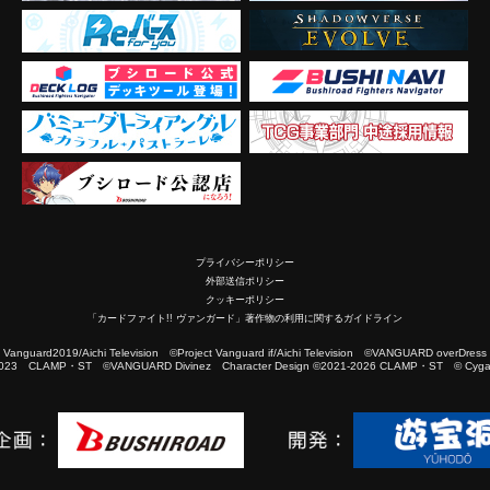
プライバシーポリシー
外部送信ポリシー
クッキーポリシー
「カードファイト!! ヴァンガード」著作物の利用に関するガイドライン
2019/Aichi Television ©Project Vanguard if/Aichi Television ©VANGUARD overDress
023 CLAMP・ST ©VANGUARD Divinez Character Design ©2021-2026 CLAMP・ST © Cygam