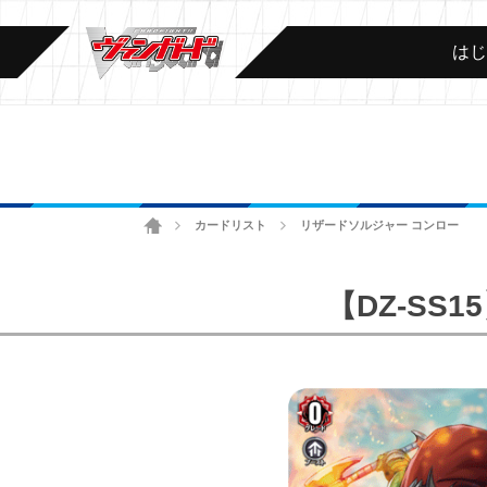
は
ホーム
カードリスト
リザードソルジャー コンロー
>
>
【DZ-S