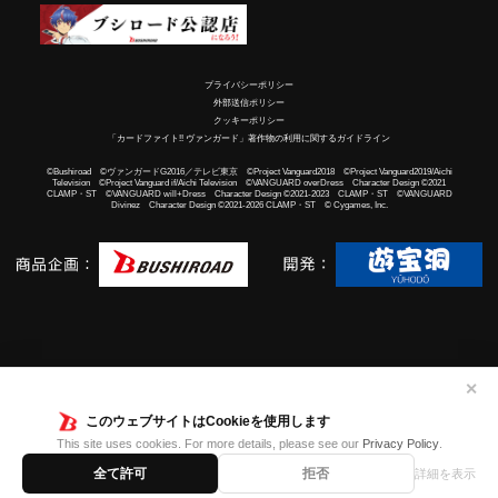
プライバシーポリシー
外部送信ポリシー
クッキーポリシー
「カードファイト!! ヴァンガード」著作物の利用に関するガイドライン
©Bushiroad ©ヴァンガードG2016／テレビ東京 ©Project Vanguard2018 ©Project Vanguard2019/Aichi
Television ©Project Vanguard if/Aichi Television ©VANGUARD overDress Character Design ©2021
CLAMP・ST ©VANGUARD will+Dress Character Design ©2021-2023 CLAMP・ST ©VANGUARD
Divinez Character Design ©2021-2026 CLAMP・ST © Cygames, Inc.
✕
このウェブサイトはCookieを使用します
This site uses cookies. For more details, please see our
Privacy Policy
.
全て許可
拒否
詳細を表示