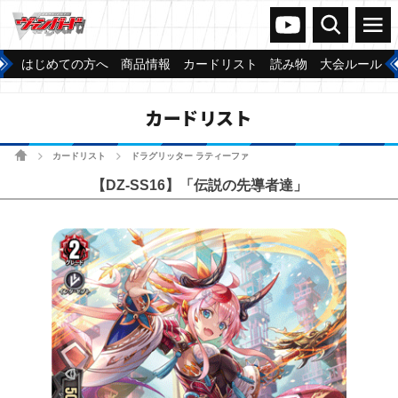
ヴァンガードch
検索
メニュー
はじめての方へ
商品情報
カードリスト
読み物
大会ルール
カードリスト
ホーム
カードリスト
ドラグリッター ラティーファ
>
>
【DZ-SS16】「伝説の先導者達」