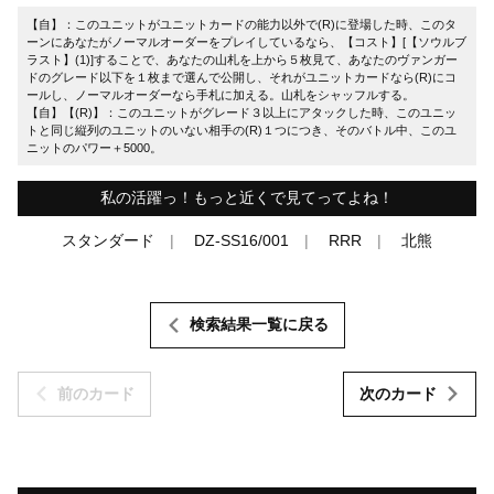
【自】：このユニットがユニットカードの能力以外で(R)に登場した時、このタ
ーンにあなたがノーマルオーダーをプレイしているなら、【コスト】[【ソウルブ
ラスト】(1)]することで、あなたの山札を上から５枚見て、あなたのヴァンガー
ドのグレード以下を１枚まで選んで公開し、それがユニットカードなら(R)にコ
ールし、ノーマルオーダーなら手札に加える。山札をシャッフルする。
【自】【(R)】：このユニットがグレード３以上にアタックした時、このユニッ
トと同じ縦列のユニットのいない相手の(R)１つにつき、そのバトル中、このユ
ニットのパワー＋5000。
私の活躍っ！もっと近くで見てってよね！
スタンダード
DZ-SS16/001
RRR
北熊
検索結果一覧に戻る
前のカード
次のカード