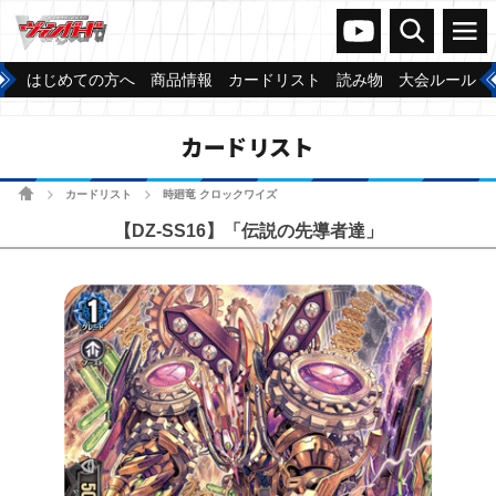
ヴァンガードch
検索
メニュー
はじめての方へ
商品情報
カードリスト
読み物
大会ルール
カードリスト
ホーム
カードリスト
時廻竜 クロックワイズ
>
>
【DZ-SS16】「伝説の先導者達」