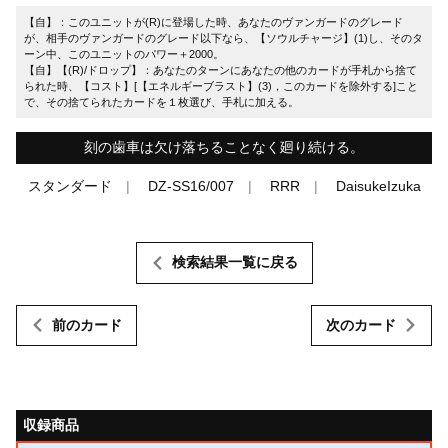
【自】：このユニットが(R)に登場した時、あなたのヴァンガードのグレード
が、相手のヴァンガードのグレード以下なら、【ソウルチャージ】(1)し、そのタ
ーン中、このユニットのパワー＋2000。
【自】【(R)/ドロップ】：あなたのターンにあなたの他のカードが手札から捨て
られた時、【コスト】[【エネルギーブラスト】(3)，このカードを除外する]こと
で、その捨てられたカードを１枚選び、手札に加える。
刻の歯車は欠け落ちることなく廻り続ける。
スタンダード
DZ-SS16/007
RRR
DaisukeIzuka
検索結果一覧に戻る
前のカード
次のカード
収録商品