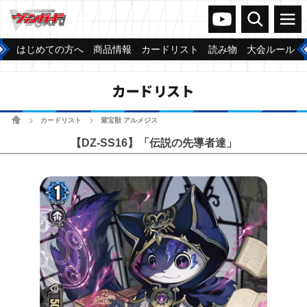
ヴァンガードch
検索
メニュー
はじめての方へ
商品情報
カードリスト
読み物
大会ルール
カードリスト
ホーム
カードリスト
紫宝獣 アルメジス
>
>
【DZ-SS16】「伝説の先導者達」