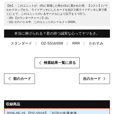
【自】：このユニットが、(R)に登場した時か(G)に置かれた時、【コスト】[ソウ
ルかドロップから、ライドデッキにしたカードを合計２枚ライドデッキに表で置
く]ことで、このユニットのいるサークルにより以下を１つ行う。
・(R)‐【カウンターチャージ】(1)。
・(G)‐そのバトル中、このユニットのシールド＋15000。
本当に捧げられる？君の持つ誠実な心ってヤツをさ。
スタンダード
DZ-SS16/008
RRR
かわすみ
検索結果一覧に戻る
前のカード
次のカード
収録商品
2026-05-15
【DZ-SS16】「伝説の先導者達」