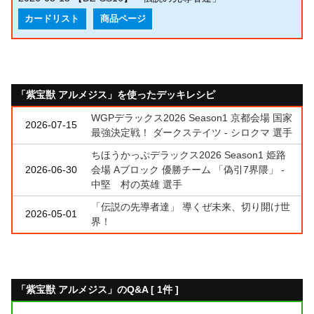
カードリスト
商品ページ
「紫宝獣 アルメジス」を使ったデッキレシピ
WGPデラックス2026 Season1 京都会場 国家
2026-07-15
最強決定戦！ ダークステイツ - シロクマ 選手
ちほうかっぷデラックス2026 Season1 姫路
2026-06-30
会場 Aブロック 優勝チーム 「偽引7界隈」 -
中堅 村の英雄 選手
「伝説の先導者達」 導くぜ未来、切り開け世
2026-05-01
界！
「紫宝獣 アルメジス」のQ&A [ 1件 ]