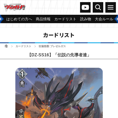
ヴァンガードch
検索
メニュー
はじめての方へ
商品情報
カードリスト
読み物
大会ルール
カードリスト
ホーム
カードリスト
狂焔怪獣 ブレゼルガス
>
>
【DZ-SS16】「伝説の先導者達」