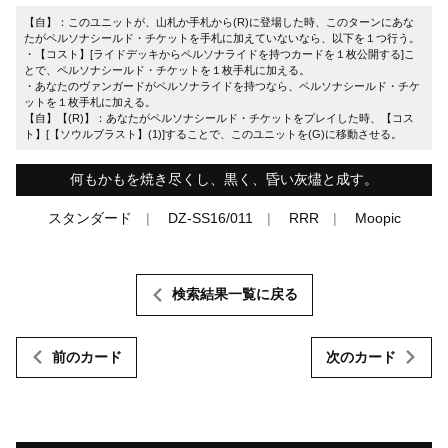
【自】：このユニットが、山札か手札から(R)に登場した時、このターンにあな
たがペルソナシールド・チケットを手札に加えていないなら、以下を１つ行う。
・【コスト】[ライドデッキからペルソナライドを持つカードを１枚公開する]こ
とで、ペルソナシールド・チケットを１枚手札に加える。
・あなたのヴァンガードがペルソナライドを持つなら、ペルソナシールド・チケ
ットを１枚手札に加える。
【自】【(R)】：あなたがペルソナシールド・チケットをプレイした時、【コス
ト】[【ソウルブラスト】(1)]することで、このユニットを(G)に移動させる。
何もかもを焼き尽くし、黒く、昏い灰燼と成す。
スタンダード
DZ-SS16/011
RRR
Moopic
検索結果一覧に戻る
前のカード
次のカード