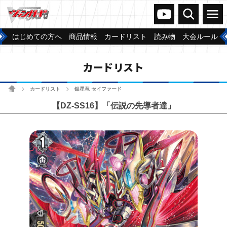
ヴァンガードch
検索
メニュー
はじめての方へ
商品情報
カードリスト
読み物
大会ルール
カードリスト
ホーム
カードリスト
銀星竜 セイファード
>
>
【DZ-SS16】「伝説の先導者達」