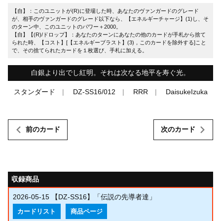
【自】：このユニットが(R)に登場した時、あなたのヴァンガードのグレード
が、相手のヴァンガードのグレード以下なら、【エネルギーチャージ】(1)し、そ
のターン中、このユニットのパワー＋2000。
【自】【(R)/ドロップ】：あなたのターンにあなたの他のカードが手札から捨て
られた時、【コスト】[【エネルギーブラスト】(3)，このカードを除外する]こと
で、その捨てられたカードを１枚選び、手札に加える。
白銀より出でし紅明。それは次なる地平を寿ぐ光。
スタンダード
DZ-SS16/012
RRR
DaisukeIzuka
前のカード
次のカード
収録商品
2026-05-15
【DZ-SS16】「伝説の先導者達」
カードリスト
商品ページ