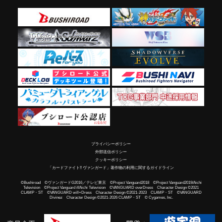
プライバシーポリシー
外部送信ポリシー
クッキーポリシー
「カードファイト!! ヴァンガード」著作物の利用に関するガイドライン
©Bushiroad ©ヴァンガードG2016／テレビ東京 ©Project Vanguard2018 ©Project Vanguard2019/Aichi
Television ©Project Vanguard if/Aichi Television ©VANGUARD overDress Character Design ©2021
CLAMP・ST ©VANGUARD will+Dress Character Design ©2021-2023 CLAMP・ST ©VANGUARD
Divinez Character Design ©2021-2026 CLAMP・ST © Cygames, Inc.