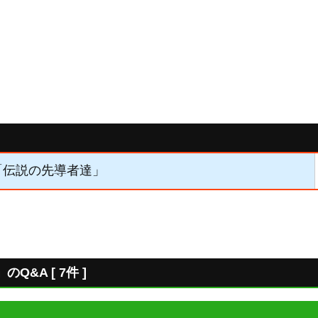
】「伝説の先導者達」
&A [ 7件 ]