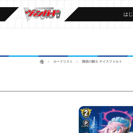
は
ホーム
カードリスト
陣頭の騎士 テイスファルト
>
>