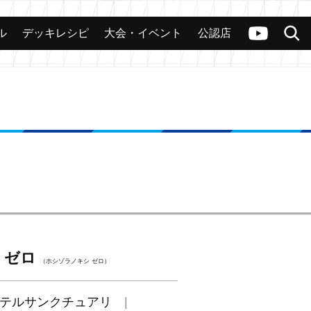
ル
デッキレシピ
大会・イベント
公認店
カード
大会
公認店舗
その他
ヴァンガードch
検索
 ゼロ
（ホシゾラノキシ ゼロ）
テルサンクチュアリ