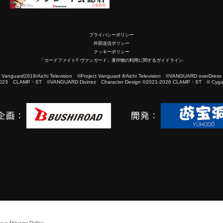
プライバシーポリシー
外部送信ポリシー
クッキーポリシー
「カードファイト!! ヴァンガード」著作物の利用に関するガイドライン
2019/Aichi Television ©Project Vanguard if/Aichi Television ©VANGUARD overDress
023 CLAMP・ST ©VANGUARD Divinez Character Design ©2021-2026 CLAMP・ST © Cygam