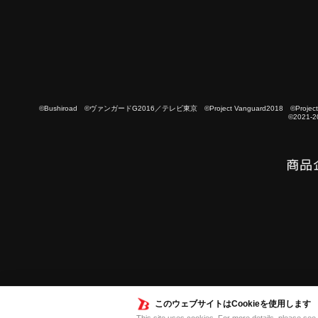
©Bushiroad ©ヴァンガードG2016／テレビ東京 ©Project Vanguard2018 ©Project Vanguard
©2021-2
このウェブサイトはCookieを使用します