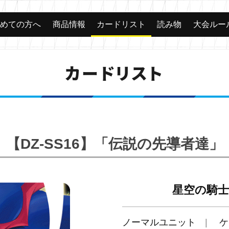
じめての方へ
商品情報
カードリスト
読み物
大会ルー
カードリスト
【DZ-SS16】「伝説の先導者達」
星空の騎士
ノーマルユニット
ケ