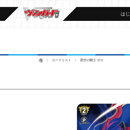
は
ホーム
カードリスト
星空の騎士 ゼロ
>
>