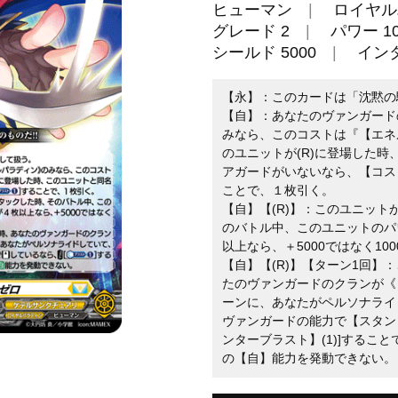
ヒューマン
ロイヤル
グレード 2
パワー 10
シールド 5000
イン
【永】：このカードは「沈黙の
【自】：あなたのヴァンガード
みなら、このコストは『【エネ
のユニットが(R)に登場した
アガードがいないなら、【コスト
ことで、１枚引く。
【自】【(R)】：このユニッ
のバトル中、このユニットのパ
以上なら、＋5000ではなく100
【自】【(R)】【ターン1回】
たのヴァンガードのクランが《
ーンに、あなたがペルソナライ
ヴァンガードの能力で【スタン
ンターブラスト】(1)]するこ
の【自】能力を発動できない。