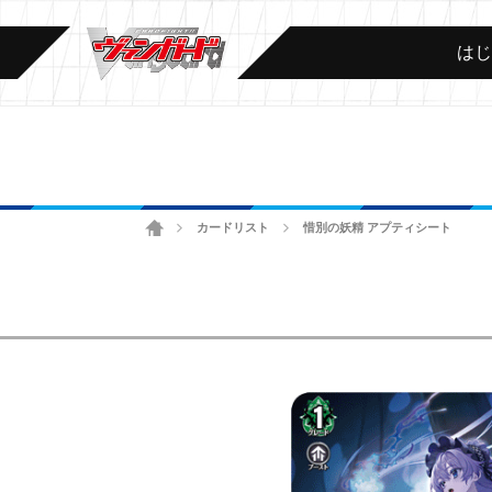
は
ホーム
カードリスト
惜別の妖精 アプティシート
>
>