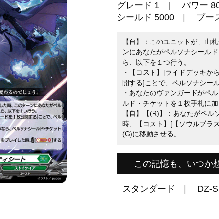
グレード 1
パワー 80
シールド 5000
ブー
【自】：このユニットが、山札
ンにあなたがペルソナシールド
ら、以下を１つ行う。
・【コスト】[ライドデッキか
開する]ことで、ペルソナシー
・あなたのヴァンガードがペル
ルド・チケットを１枚手札に加
【自】【(R)】：あなたがペ
時、【コスト】[【ソウルブラス
(G)に移動させる。
この記憶も、いつか
スタンダード
DZ-S