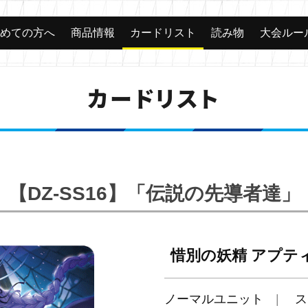
じめての方へ
商品情報
カードリスト
読み物
大会ルー
カードリスト
【DZ-SS16】「伝説の先導者達」
惜別の妖精 アプテ
ノーマルユニット
ス