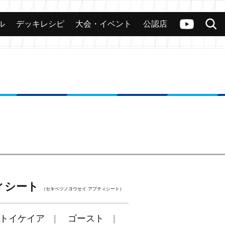
ル
デッキレシピ
大会・イベント
公認店
カード
大会
公認店舗
その他
ヴァンガードch
検索
ィシート
（セキベツノヨウセイ アプティシート）
トイケイア
ゴースト