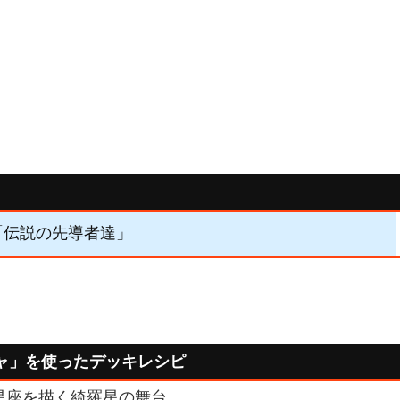
】「伝説の先導者達」
ャ」を使ったデッキレシピ
星座を描く綺羅星の舞台