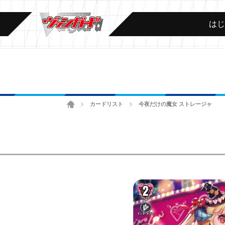
は
ホーム
カードリスト
今夜だけの魔女 ストレージャ
>
>