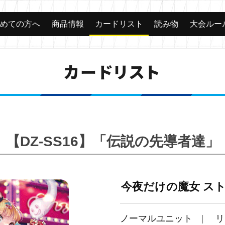
じめての方へ
商品情報
カードリスト
読み物
大会ルー
カードリスト
【DZ-SS16】「伝説の先導者達」
今夜だけの魔女 ス
ノーマルユニット
リ