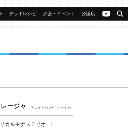
ル
デッキレシピ
大会・イベント
公認店
カード
大会
公認店舗
その他
ヴァンガードch
検索
トレージャ
（ワンナイトウィッチ ストレージャ）
リカルモナステリオ