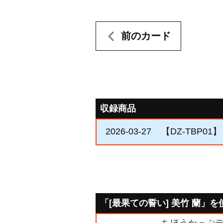
前のカード
収録商品
2026-03-27
【DZ-TBP
「[最果ての誓い] 美竹 蘭」