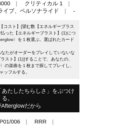
000
クリティカル 1
ライブ、ペルソナライド
-
：【コスト】[望む数【エネルギーブラス
払った【エネルギーブラスト】(1)につ
erglow〉を１枚選ぶ。選ばれたカード
にあなたがオーダーをプレイしていないな
ラスト】(1)]することで、あなたの、
low〉の楽曲を１枚まで探してプレイし、
ャッフルする。
「あたしたちらしさ」をぶつけ
る。
fterglowだから
P01/006
RRR