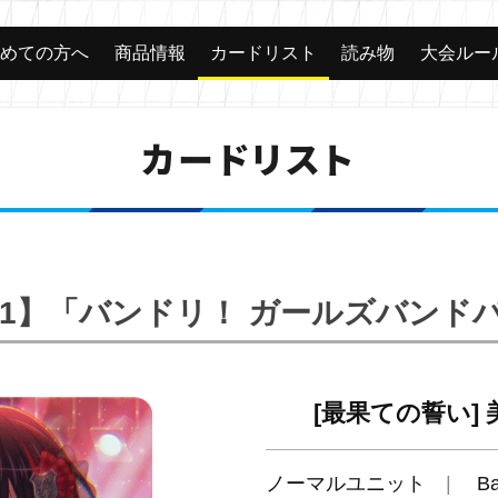
じめての方へ
商品情報
カードリスト
読み物
大会ルー
カードリスト
BP01】「バンドリ！ ガールズバンド
[最果ての誓い] 
ノーマルユニット
B