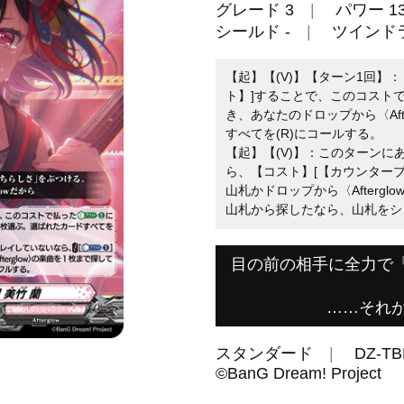
グレード 3
パワー 13
シールド -
ツインド
【起】【(V)】【ターン1回】
ト】]することで、このコストで
き、あなたのドロップから〈Aft
すべてを(R)にコールする。
【起】【(V)】：このターン
ら、【コスト】[【カウンターブ
山札かドロップから〈Afterg
山札から探したなら、山札をシ
目の前の相手に全力で
……それがA
スタンダード
DZ-TB
©BanG Dream! Project