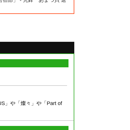
合宿部」 - 先鋒 あまつ貝 選
」や「燦々」や「Part of