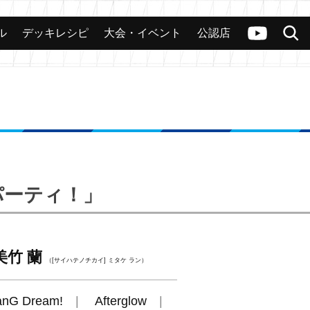
ル
デッキレシピ
大会・イベント
公認店
カード
大会
公認店舗
その他
ヴァンガードch
検索
パーティ！」
美竹 蘭
（[サイハテノチカイ] ミタケ ラン）
anG Dream!
Afterglow