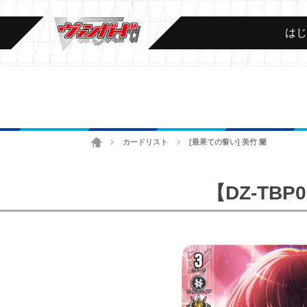
は
ホーム
カードリスト
[最果ての誓い] 美竹 蘭
>
>
【DZ-T