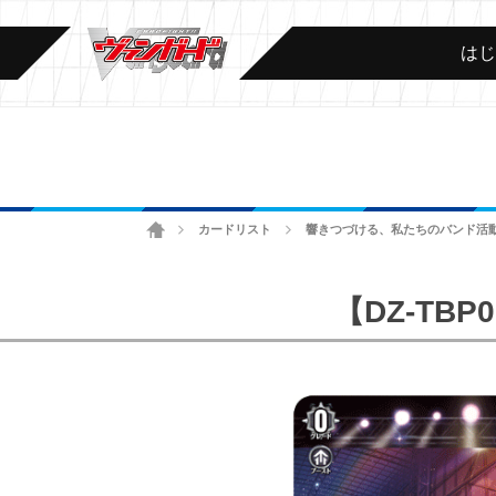
は
ホーム
カードリスト
響きつづける、私たちのバンド活
>
>
【DZ-T