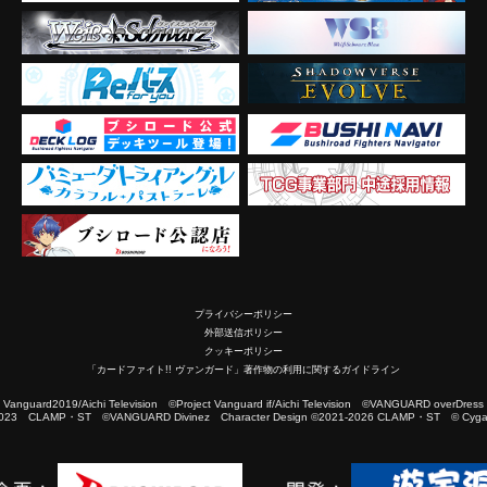
プライバシーポリシー
外部送信ポリシー
クッキーポリシー
「カードファイト!! ヴァンガード」著作物の利用に関するガイドライン
2019/Aichi Television ©Project Vanguard if/Aichi Television ©VANGUARD overDress
023 CLAMP・ST ©VANGUARD Divinez Character Design ©2021-2026 CLAMP・ST © Cygam