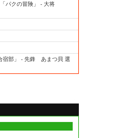
ム 「パクの冒険」 - 大将
合宿部」 - 先鋒 あまつ貝 選