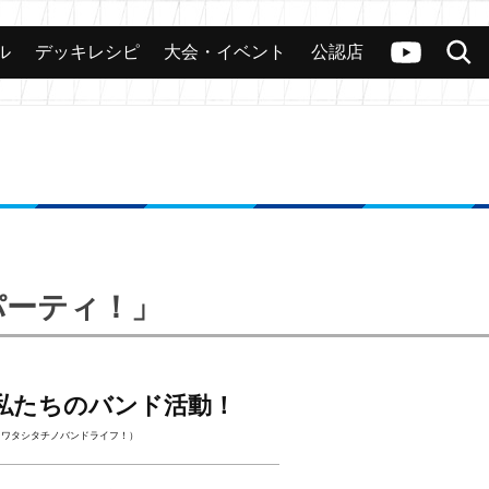
ル
デッキレシピ
大会・イベント
公認店
カード
大会
公認店舗
その他
ヴァンガードch
検索
パーティ！」
私たちのバンド活動！
、ワタシタチノバンドライフ！）