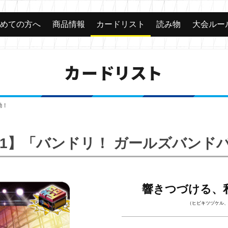
じめての方へ
商品情報
カードリスト
読み物
大会ルー
カードリスト
動！
BP01】「バンドリ！ ガールズバンド
響きつづける、
（ヒビキツヅケル