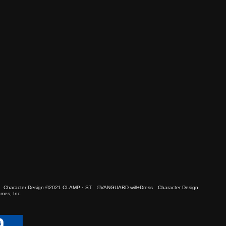
 Character Design ©2021 CLAMP・ST ©VANGUARD will+Dress Character Design
es, Inc.