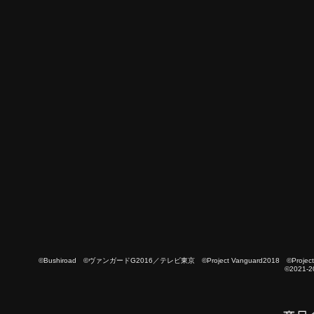
©Bushiroad ©ヴァンガードG2016／テレビ東京 ©Project Vanguard2018 ©Project Vanguard
©2021-2