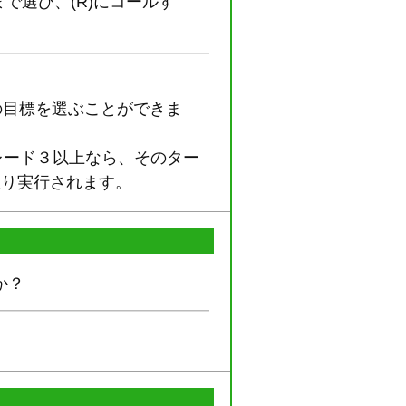
で選び、(R)にコールす
の目標を選ぶことができま
レード３以上なら、そのター
限り実行されます。
か？