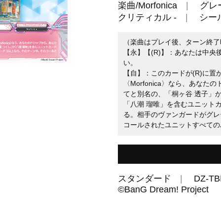
楽曲/Morfonica
グレ
クリティカル -
シール
（楽曲はプレイ後、ターン終了
【永】【(R)】：あなたは中央
い。
【自】：このカードが(R)に
〈Morfonica〉なら、あな
てと別名の、「桐ヶ谷 透子」か
「八潮 瑠唯」を含むユニットカ
る。相手のヴァンガードがグレ
コールされたユニットすべてのパ
スタンダード
DZ-TB
©BanG Dream! Project