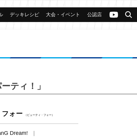
ル
デッキレシピ
大会・イベント
公認店
カード
大会
公認店舗
その他
ヴァンガードch
検索
パーティ！」
・フォー
（ビューティ・フォー）
anG Dream!