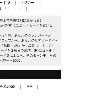
ード 3
パワー -
ド -
-
-
時まで中央後列に置かれる）
後列の(R)にユニットカードを置けな
置かれた時、あなたのヴァンガードが
たのドロップから、あなたのリアガードすべ
「広町 七深」か「二葉 つくし」か
ードを２枚まで選び、(R)にコールす
ード３以上なら、そのターン中、その
ワー＋5000。
-
P01/058
RR