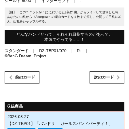
シールド 5000
インターセプト
-
【自】：このユニットが「[ここにいる証] 美竹 蘭」からライドして登場した時、
あなたの山札から〈Afterglow〉の楽曲カードを１枚まで探し、公開して手札に加
え、山札をシャッフルする。
どんなバンドだって、それぞれ目指すものがあって、
本気でやってる……！
スタンダード
DZ-TBP01/070
R+
©BanG Dream! Project
前のカード
次のカード
収録商品
2026-03-27
【DZ-TBP01】「バンドリ！ ガールズバンドパーティ！」