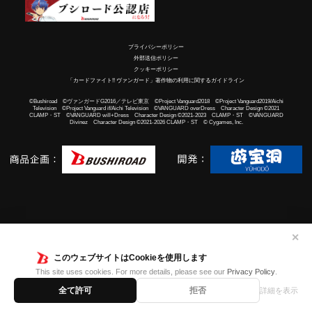
プライバシーポリシー
外部送信ポリシー
クッキーポリシー
「カードファイト!! ヴァンガード」著作物の利用に関するガイドライン
©Bushiroad ©ヴァンガードG2016／テレビ東京 ©Project Vanguard2018 ©Project Vanguard2019/Aichi
Television ©Project Vanguard if/Aichi Television ©VANGUARD overDress Character Design ©2021
CLAMP・ST ©VANGUARD will+Dress Character Design ©2021-2023 CLAMP・ST ©VANGUARD
Divinez Character Design ©2021-2026 CLAMP・ST © Cygames, Inc.
✕
このウェブサイトはCookieを使用します
This site uses cookies. For more details, please see our
Privacy Policy
.
全て許可
拒否
詳細を表示