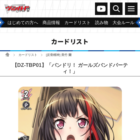
ヴァンガードch
検索
メニュー
はじめての方へ
商品情報
カードリスト
読み物
大会ルール
カードリスト
ホーム
カードリスト
[反骨精神] 美竹 蘭
>
>
【DZ-TBP01】「バンドリ！ ガールズバンドパーテ
ィ！」