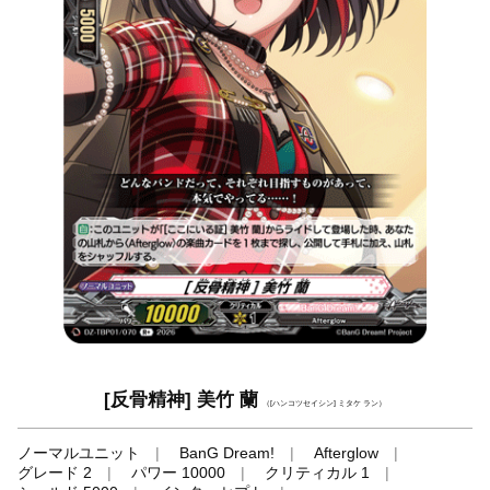
[反骨精神] 美竹 蘭
（[ハンコツセイシン] ミタケ ラン）
ノーマルユニット
BanG Dream!
Afterglow
グレード 2
パワー 10000
クリティカル 1