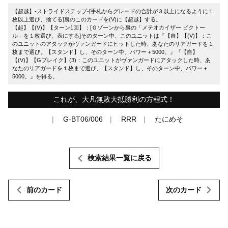
【超越】-ストライドステップ-[手札からグレードの合計が３以上になるように１
枚以上選び、捨てる]裏のこのカードを(V)に【超越】する。
【起】【(V)】【ターン1回】：[Ｇゾーンから裏の「メテオカイザー ビクトー
ル」を１枚選び、表にする]そのターン中、このユニットは『【自】【(V)】：こ
のユニットのアタックがヴァンガードにヒットした時、あなたのリアガードを１
枚まで選び、【スタンド】し、そのターン中、パワー＋5000。』『【自】
【(V)】【Gブレイク】(3)：このユニットがヴァンガードにアタックした時、あ
なたのリアガードを１枚まで選び、【スタンド】し、そのターン中、パワー＋
5000。』を得る。
これが、大凡無敗大抵勝利の方程式！
G-BT06/006
RRR
たにめそ
検索結果一覧に戻る
前のカード
次のカード