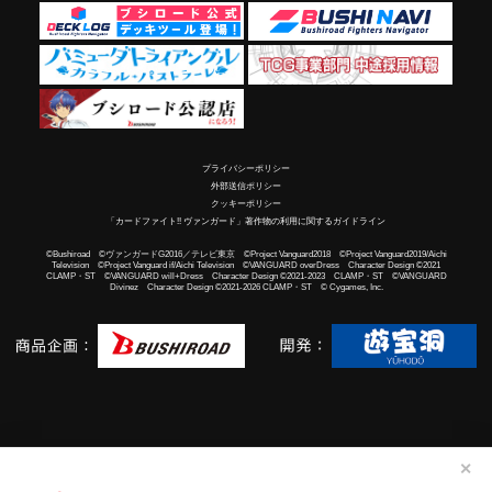
プライバシーポリシー
外部送信ポリシー
クッキーポリシー
「カードファイト!! ヴァンガード」著作物の利用に関するガイドライン
©Bushiroad ©ヴァンガードG2016／テレビ東京 ©Project Vanguard2018 ©Project Vanguard2019/Aichi
Television ©Project Vanguard if/Aichi Television ©VANGUARD overDress Character Design ©2021
CLAMP・ST ©VANGUARD will+Dress Character Design ©2021-2023 CLAMP・ST ©VANGUARD
Divinez Character Design ©2021-2026 CLAMP・ST © Cygames, Inc.
✕