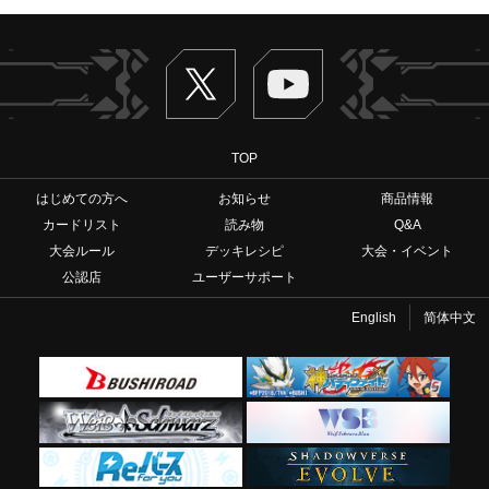
Twitter
ヴァンガードch
TOP
はじめての方へ
お知らせ
商品情報
カードリスト
読み物
Q&A
大会ルール
デッキレシピ
大会・イベント
公認店
ユーザーサポート
English
简体中文