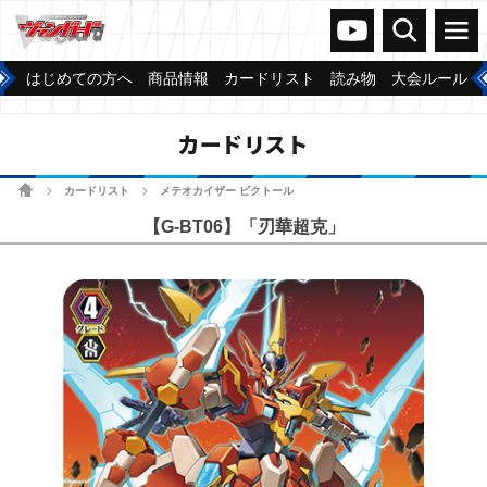
ヴァンガードch
検索
メニュー
はじめての方へ
商品情報
カードリスト
読み物
大会ルール
カードリスト
ホーム
カードリスト
メテオカイザー ビクトール
>
>
【G-BT06】「刃華超克」