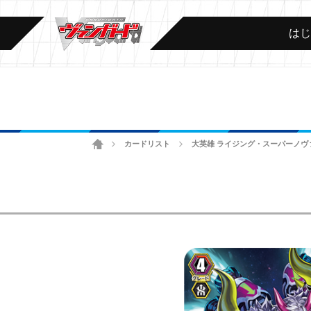
は
ホーム
カードリスト
大英雄 ライジング・スーパーノヴ
>
>