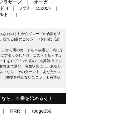
ブラザーズ
オーガ
ド 4
パワー 15000+
ルド -
[あなたの手札からグレードの合計が３
捨てる]裏のこのカードを(V)に【超
ゾーンから裏のカードを１枚選び、表にす
ドにアタックした時、コストを払ってよ
ードをＧゾーンの表の「大英雄 ライジ
枚数まで選び、突撃状態にし、あなた
以上なら、そのターン中、あなたのユ
0。（突撃を持たないユニットも突撃状
？なら、本番を始めるぞ！
RRR
touge369