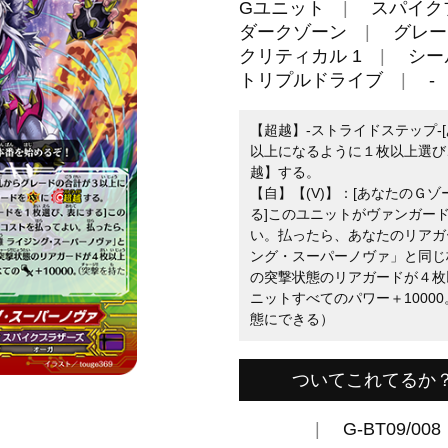
Gユニット
スパイク
ダークゾーン
グレー
クリティカル 1
シー
トリプルドライブ
-
【超越】-ストライドステップ-
以上になるように１枚以上選び、
越】する。
【自】【(V)】：[あなたのＧ
る]このユニットがヴァンガー
い。払ったら、あなたのリアガ
ング・スーパーノヴァ」と同じ
の突撃状態のリアガードが４枚
ニットすべてのパワー＋1000
態にできる）
ついてこれてるか
G-BT09/008