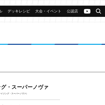
ル
デッキレシピ
大会・イベント
公認店
カード
大会
公認店舗
その他
ヴァンガードch
検索
ング・スーパーノヴァ
ライジング・スーパーノヴァ）