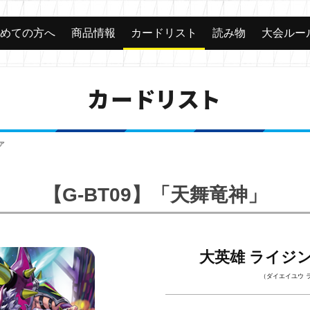
じめての方へ
商品情報
カードリスト
読み物
大会ルー
カードリスト
ァ
【G-BT09】「天舞竜神」
大英雄 ライジ
（ダイエイユウ 