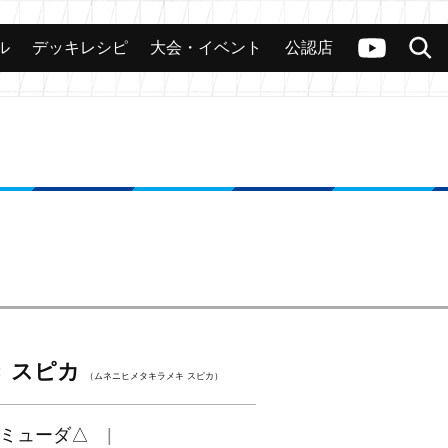
ル
デッキレシピ
大会・イベント
公認店
カード
大会
公認店舗
その他
ヴァンガードch
検索
 スピカ
（ムネニヒメタキラメキ スピカ）
ミューダ△