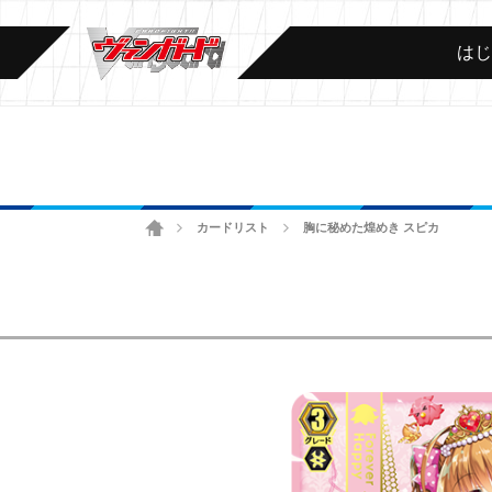
は
ホーム
カードリスト
胸に秘めた煌めき スピカ
>
>