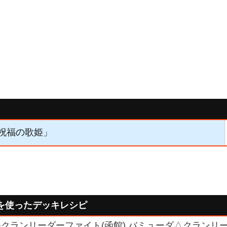
「祝福の歌姫」
を使ったデッキレシピ
クランリーダーファイト(函館) バミューダ△クランリー