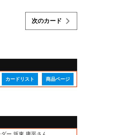
次のカード
カードリスト
商品ページ
ダー 坂東 庸平さん