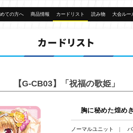
じめての方へ
商品情報
カードリスト
読み物
大会ルー
カードリスト
【G-CB03】「祝福の歌姫」
胸に秘めた煌めき
ノーマルユニット
バ