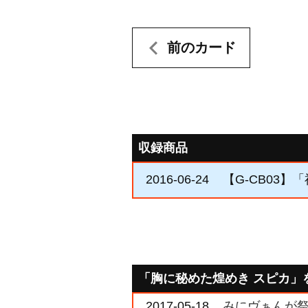
前のカード
収録商品
2016-06-24
【G-CB03】
「胸に秘めた煌めき スピカ」
2017-05-18
みにヴぁんが祭