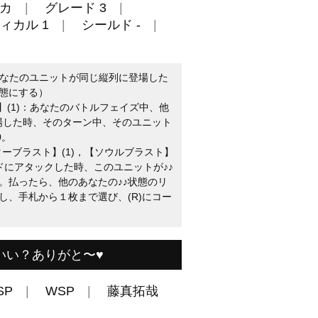
カ
グレード 3
ィカル 1
シールド -
他のあなたのユニットが同じ縦列に登場した
状態にする）
イク】(1)：あなたのバトルフェイズ中、他
登場した時、そのターン中、そのユニット
0。
ンターブラスト】(1)，【ソウルブラスト】
ードにアタックした時、このユニットが♪♪
。払ったら、他のあなたの♪♪状態のリ
し、手札から１枚まで選び、(R)にコー
いい？ありがと〜♥
SP
WSP
藤真拓哉