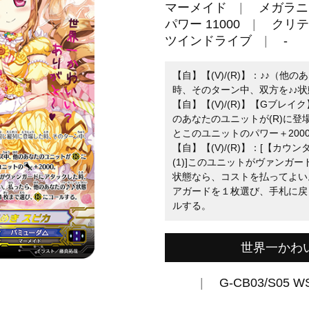
マーメイド
メガラニ
パワー 11000
クリテ
ツインドライブ
-
【自】【(V)/(R)】：♪♪（
時、そのターン中、双方を♪♪
【自】【(V)/(R)】【Gブレ
のあなたのユニットが(R)に
とこのユニットのパワー＋200
【自】【(V)/(R)】：[【カウ
(1)]このユニットがヴァンガ
状態なら、コストを払ってよい
アガードを１枚選び、手札に戻
ルする。
世界一かわ
G-CB03/S05 W