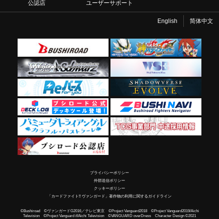
公認店
ユーザーサポート
English
简体中文
プライバシーポリシー
外部送信ポリシー
クッキーポリシー
「カードファイト!! ヴァンガード」著作物の利用に関するガイドライン
©Bushiroad ©ヴァンガードG2016／テレビ東京 ©Project Vanguard2018 ©Project Vanguard2019/Aichi
Television ©Project Vanguard if/Aichi Television ©VANGUARD overDress Character Design ©2021