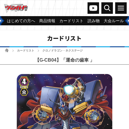
ヴァンガードch
検索
メニュー
はじめての方へ
商品情報
カードリスト
読み物
大会ルール
カードリスト
ホーム
カードリスト
クロノドラゴン・ネクステージ
>
>
【G-CB04】「運命の歯車 」