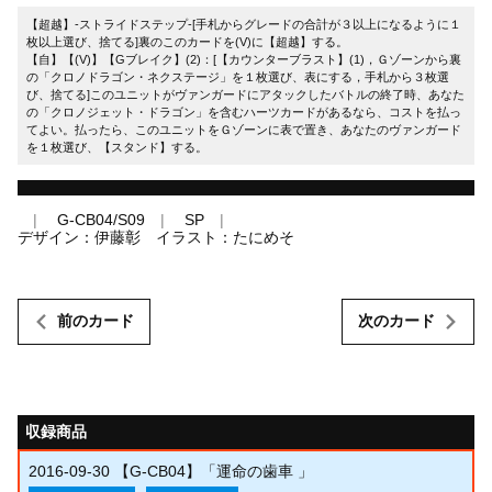
【超越】-ストライドステップ-[手札からグレードの合計が３以上になるように１
枚以上選び、捨てる]裏のこのカードを(V)に【超越】する。
【自】【(V)】【Gブレイク】(2)：[【カウンターブラスト】(1)，Ｇゾーンから裏
の「クロノドラゴン・ネクステージ」を１枚選び、表にする，手札から３枚選
び、捨てる]このユニットがヴァンガードにアタックしたバトルの終了時、あなた
の「クロノジェット・ドラゴン」を含むハーツカードがあるなら、コストを払っ
てよい。払ったら、このユニットをＧゾーンに表で置き、あなたのヴァンガード
を１枚選び、【スタンド】する。
G-CB04/S09
SP
デザイン：伊藤彰 イラスト：たにめそ
前のカード
次のカード
収録商品
2016-09-30
【G-CB04】「運命の歯車 」