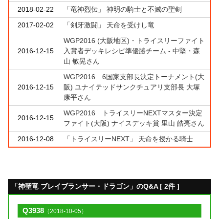
2018-02-22
「竜神烈伝」 神明の騎士と不滅の聖剣
2017-02-02
「剣牙激闘」 天命を受けし竜
WGP2016 (大阪地区)・トライスリーファイト
2016-12-15
入賞者デッキレシピ準優勝チーム - 中堅・森
山 敏晃さん
WGP2016 6国家支部長決定トーナメント(大
2016-12-15
阪) ユナイテッドサンクチュアリ支部長 大塚
康平さん
WGP2016 トライスリーNEXTマスター決定
2016-12-15
ファイト(大阪) ナイスデッキ賞 里山 皓亮さん
2016-12-08
「トライスリーNEXT」 天命を授かる騎士
「神聖竜 ブレイブランサー・ドラゴン」のQ&A [ 2件 ]
Q3938
（2018-10-05）