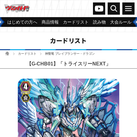
ヴァンガードch
検索
メニュー
はじめての方へ
商品情報
カードリスト
読み物
大会ルール
カードリスト
ホーム
カードリスト
神聖竜 ブレイブランサー・ドラゴン
>
>
【G-CHB01】「トライスリーNEXT」