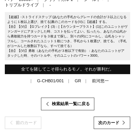
トリプルドライブ
-
【超越】-ストライドステップ-[あなたの手札からグレードの合計が３以上になる
ように１枚以上選び、捨てる]裏のこのカードを(V)に【超越】する。
【自】【(V)】【Gブレイク】(3)：[【カウンターブラスト】(1)]このユニットがヴ
ァンガードにアタックした時、コストを払ってよい。払ったら、あなたの山札か
ら勇敢能力を持つカードを３枚まで探し、別々の(R)にコールし、山札をシャッ
フルし、コールされたユニット１枚につき、手札から１枚選び、捨てる。（手札
がコールした枚数以下なら、すべて捨てる）
【自】【(V)】勇敢（あなたの手札が３枚以下で有効）：あなたのユニットがア
タックした時、そのバトル中、そのユニットのパワー＋3000。
全てを賭してこそ得られるモノ。それが勝利だ。
G-CHB01/001
GR
前河悠一
検索結果一覧に戻る
前のカード
次のカード