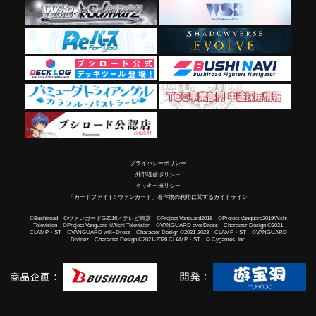
プライバシーポリシー
外部送信ポリシー
クッキーポリシー
「カードファイト!! ヴァンガード」著作物の利用に関するガイドライン
©Bushiroad ©ヴァンガードG2016／テレビ東京 ©Project Vanguard2018 ©Project Vanguard2019/Aichi
Television ©Project Vanguard if/Aichi Television ©VANGUARD overDress Character Design ©2021
CLAMP・ST ©VANGUARD will+Dress Character Design ©2021-2023 CLAMP・ST ©VANGUARD
Divinez Character Design ©2021-2026 CLAMP・ST © Cygames, Inc.