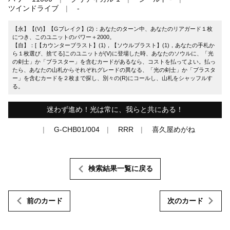
ツインドライブ
-
【永】【(V)】【Gブレイク】(2)：あなたのターン中、あなたのリアガード１枚
につき、このユニットのパワー＋2000。
【自】：[【カウンターブラスト】(1)，【ソウルブラスト】(1)，あなたの手札か
ら１枚選び、捨てる]このユニットが(V)に登場した時、あなたのソウルに、「光
の剣士」か「ブラスター」を含むカードがあるなら、コストを払ってよい。払っ
たら、あなたの山札からそれぞれグレードの異なる、「光の剣士」か「ブラスタ
ー」を含むカードを２枚まで探し、別々の(R)にコールし、山札をシャッフルす
る。
迷わず進め！光は常に、我らと共にある！
G-CHB01/004
RRR
喜久屋めがね
検索結果一覧に戻る
前のカード
次のカード