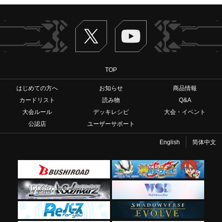
Twitter
ヴァンガードch
TOP
はじめての方へ
お知らせ
商品情報
カードリスト
読み物
Q&A
大会ルール
デッキレシピ
大会・イベント
公認店
ユーザーサポート
English
简体中文