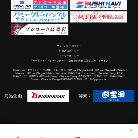
プライバシーポリシー
外部送信ポリシー
クッキーポリシー
「カードファイト!! ヴァンガード」著作物の利用に関するガイドライン
©Bushiroad ©ヴァンガードG2016／テレビ東京 ©Project Vanguard2018 ©Project Vanguard2019/Aichi
Television ©Project Vanguard if/Aichi Television ©VANGUARD overDress Character Design ©2021
CLAMP・ST ©VANGUARD will+Dress Character Design ©2021-2023 CLAMP・ST ©VANGUARD
Divinez Character Design ©2021-2026 CLAMP・ST © Cygames, Inc.
✕