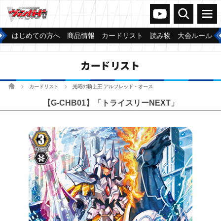
ヴァンガードch
検索
メニュー
はじめての方へ
商品情報
カードリスト
読み物
大会ルール
カードリスト
ホーム
カードリスト
光昭の騎士王 アルフレッド・オース
>
>
【G-CHB01】「トライスリーNEXT」