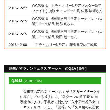
WGP2016 トライスリーNEXTマスター決定
2016-12-27
ファイト(札幌) ナイスデッキ賞 佐藤 駿輝さん
WGP2016 6国家支部長決定トーナメント(大
2016-12-15
阪) ズー支部長 楠 翔真さん
WGP2016 6国家支部長決定トーナメント(大
2016-12-15
阪) ズー支部長 松田 翔一さん
2016-12-08
「トライスリーNEXT」 花金鳳花の二輪草
「胸焦がすラナンキュラス アーシャ」のQ&A [ 8件 ]
Q3943
（2018-10-05）
「矢車菊の花乙女 イーネス」がリアガードサークル
に存在している状況にて、“各ターンの終了時”の自
動能力により、手札から新たな「矢車菊の花乙女 イ
ーネス」をコールし、『開花』で「矢車菊の花乙女