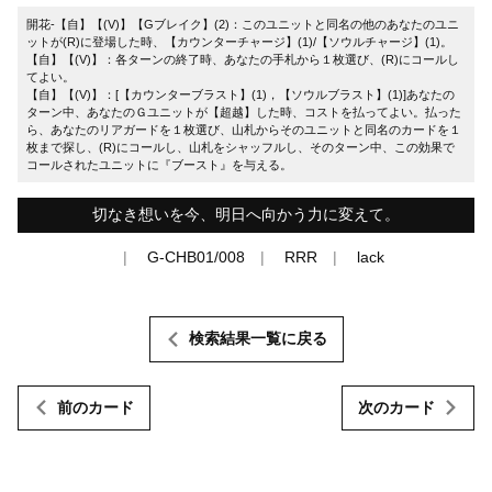
開花-【自】【(V)】【Gブレイク】(2)：このユニットと同名の他のあなたのユニ
ットが(R)に登場した時、【カウンターチャージ】(1)/【ソウルチャージ】(1)。
【自】【(V)】：各ターンの終了時、あなたの手札から１枚選び、(R)にコールし
てよい。
【自】【(V)】：[【カウンターブラスト】(1)，【ソウルブラスト】(1)]あなたの
ターン中、あなたのＧユニットが【超越】した時、コストを払ってよい。払った
ら、あなたのリアガードを１枚選び、山札からそのユニットと同名のカードを１
枚まで探し、(R)にコールし、山札をシャッフルし、そのターン中、この効果で
コールされたユニットに『ブースト』を与える。
切なき想いを今、明日へ向かう力に変えて。
G-CHB01/008
RRR
lack
検索結果一覧に戻る
前のカード
次のカード