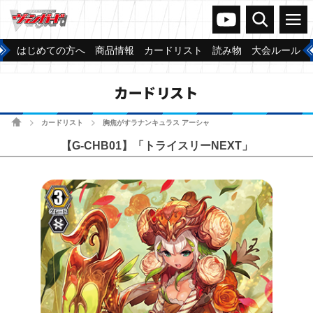
ヴァンガードch
検索
メニュー
はじめての方へ
商品情報
カードリスト
読み物
大会ルール
カードリスト
ホーム
カードリスト
胸焦がすラナンキュラス アーシャ
>
>
【G-CHB01】「トライスリーNEXT」