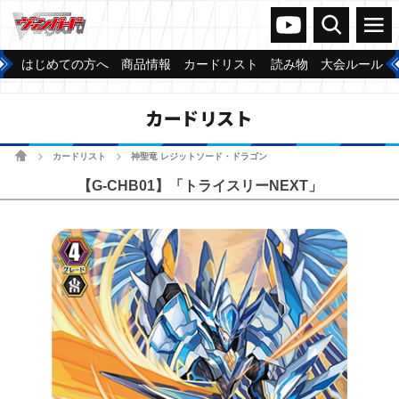
ヴァンガードch
検索
メニュー
はじめての方へ
商品情報
カードリスト
読み物
大会ルール
カードリスト
ホーム
カードリスト
神聖竜 レジットソード・ドラゴン
>
>
【G-CHB01】「トライスリーNEXT」