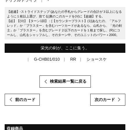
【超越】-ストライドステップ-[あなたの手札からグレードの合計が３以上になる
ように１枚以上選び、捨てる]裏のこのカードを(V)に【超越】する。
【起】【(V)】【ターン1回】：[【カウンターブラスト】(1)]あなたの、「アルフ
レッド」か「ブラスター」を含むハーツカードがあるなら、山札から、「光の剣
士」か「ブラスター」を含むグレード２以下のカードを１枚まで探し、(R)にコ
ールし、山札をシャッフルし、そのターン中、そのユニットのパワー＋2000。
栄光の剣が、ここに集う。
G-CHB01/010
RR
ショースケ
検索結果一覧に戻る
前のカード
次のカード
収録商品