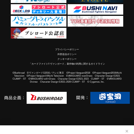
プライバシーポリシー
外部送信ポリシー
クッキーポリシー
「カードファイト!! ヴァンガード」著作物の利用に関するガイドライン
©Bushiroad ©ヴァンガードG2016／テレビ東京 ©Project Vanguard2018 ©Project Vanguard2019/Aichi
Television ©Project Vanguard if/Aichi Television ©VANGUARD overDress Character Design ©2021
CLAMP・ST ©VANGUARD will+Dress Character Design ©2021-2023 CLAMP・ST ©VANGUARD
Divinez Character Design ©2021-2026 CLAMP・ST © Cygames, Inc.
✕