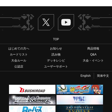
Twitter
ヴァンガードch
TOP
はじめての方へ
お知らせ
商品情報
カードリスト
読み物
Q&A
大会ルール
デッキレシピ
大会・イベント
公認店
ユーザーサポート
English
简体中文