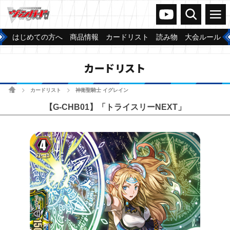
ヴァンガードch
検索
メニュー
はじめての方へ
商品情報
カードリスト
読み物
大会ルール
カードリスト
ホーム
カードリスト
神衛聖騎士 イグレイン
>
>
【G-CHB01】「トライスリーNEXT」