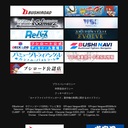
プライバシーポリシー
外部送信ポリシー
クッキーポリシー
「カードファイト!! ヴァンガード」著作物の利用に関するガイドライン
©Bushiroad ©ヴァンガードG2016／テレビ東京 ©Project Vanguard2018 ©Project Vanguard2019/Aichi
Television ©Project Vanguard if/Aichi Television ©VANGUARD overDress Character Design ©2021
CLAMP・ST ©VANGUARD will+Dress Character Design ©2021-2023 CLAMP・ST ©VANGUARD
Divinez Character Design ©2021-2026 CLAMP・ST © Cygames, Inc.