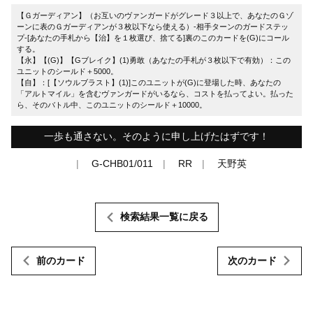
【Ｇガーディアン】（お互いのヴァンガードがグレード３以上で、あなたのＧゾ
ーンに表のＧガーディアンが３枚以下なら使える）-相手ターンのガードステッ
プ-[あなたの手札から【治】を１枚選び、捨てる]裏のこのカードを(G)にコール
する。
【永】【(G)】【Gブレイク】(1)勇敢（あなたの手札が３枚以下で有効）：この
ユニットのシールド＋5000。
【自】：[【ソウルブラスト】(1)]このユニットが(G)に登場した時、あなたの
「アルトマイル」を含むヴァンガードがいるなら、コストを払ってよい。払った
ら、そのバトル中、このユニットのシールド＋10000。
一歩も通さない。そのように申し上げたはずです！
G-CHB01/011
RR
天野英
検索結果一覧に戻る
前のカード
次のカード