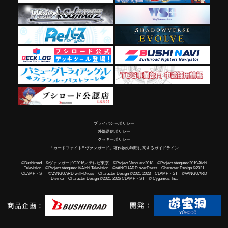
プライバシーポリシー
外部送信ポリシー
クッキーポリシー
「カードファイト!! ヴァンガード」著作物の利用に関するガイドライン
©Bushiroad ©ヴァンガードG2016／テレビ東京 ©Project Vanguard2018 ©Project Vanguard2019/Aichi
Television ©Project Vanguard if/Aichi Television ©VANGUARD overDress Character Design ©2021
CLAMP・ST ©VANGUARD will+Dress Character Design ©2021-2023 CLAMP・ST ©VANGUARD
Divinez Character Design ©2021-2026 CLAMP・ST © Cygames, Inc.