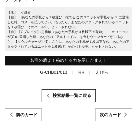
【永】：守護者
【自】：[あなたの手札から１枚選び、捨てる]このユニットが手札から(G)に登場
した時、コストを払ってよい。払ったら、あなたのアタックされているユニット
を１枚選び、そのバトル中、ヒットされない。
【自】【Gブレイク】(2)勇敢（あなたの手札が３枚以下で有効）：このユニット
が(G)に登場した時、あなたの「アルトマイル」を含むヴァンガードがいるな
ら、【ソウルチャージ】(1)。さらに、あなたの手札が１枚以下なら、あなたのア
タックされているユニットを１枚選び、そのバトル中、ヒットされない。
名宝の盾よ！秘めたる力を示したまえ！
G-CHB01/013
RR
えびら
検索結果一覧に戻る
前のカード
次のカード