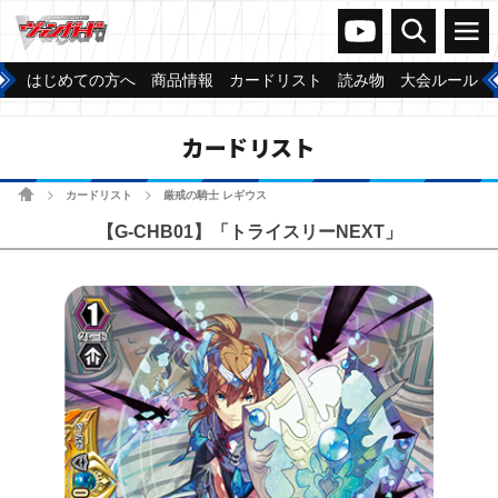
ヴァンガードch
検索
メニュー
はじめての方へ
商品情報
カードリスト
読み物
大会ルール
カードリスト
ホーム
カードリスト
厳戒の騎士 レギウス
>
>
【G-CHB01】「トライスリーNEXT」