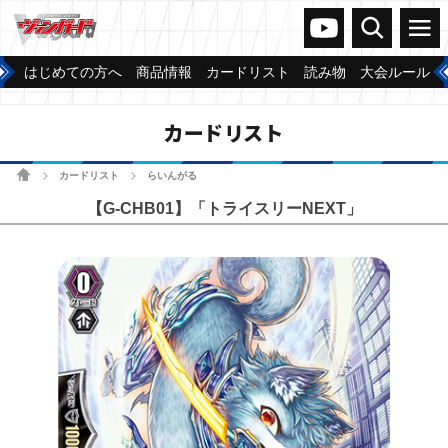
ヴァンガードch
検索
メニュー
はじめての方へ
商品情報
カードリスト
読み物
大会ルール
カードリスト
ホーム
カードリスト
らいんがる
>
>
【G-CHB01】「トライスリーNEXT」