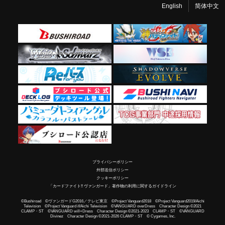
English
简体中文
プライバシーポリシー
外部送信ポリシー
クッキーポリシー
「カードファイト!! ヴァンガード」著作物の利用に関するガイドライン
©Bushiroad ©ヴァンガードG2016／テレビ東京 ©Project Vanguard2018 ©Project Vanguard2019/Aichi
Television ©Project Vanguard if/Aichi Television ©VANGUARD overDress Character Design ©2021
CLAMP・ST ©VANGUARD will+Dress Character Design ©2021-2023 CLAMP・ST ©VANGUARD
Divinez Character Design ©2021-2026 CLAMP・ST © Cygames, Inc.