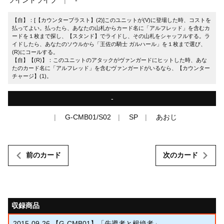
【自】：[【カウンターブラスト】(2)]このユニットが(V)に登場した時、コストを
払ってよい。払ったら、あなたの山札からカード名に「アルフレッド」を含むカ
ードを１枚まで探し、【スタンド】でライドし、その山札をシャッフルする。ラ
イドしたら、あなたのソウルから「王佐の騎士 ガルハール」を１枚まで選び、
(R)にコールする。
【自】【(R)】：このユニットのアタックがヴァンガードにヒットした時、あな
たのカード名に「アルフレッド」を含むヴァンガードがいるなら、【カウンター
チャージ】(1)。
-
G-CMB01/S02
SP
あおじ
前のカード
次のカード
収録商品
2015-09-26
【G-CMB01】「先導者と根絶者」