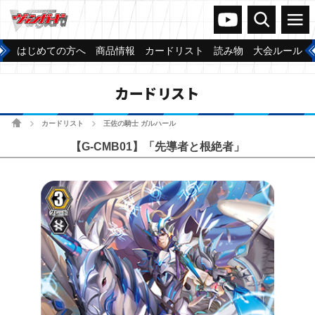
ヴァンガードch
検索
メニュー
はじめての方へ
商品情報
カードリスト
読み物
大会ルール
カードリスト
ホーム
カードリスト
王佐の騎士 ガルハール
>
>
【G-CMB01】「先導者と根絶者」