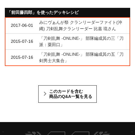
「前田藤四郎」を使ったデッキレシピ
みにヴぁんが祭 クランリーダーファイト(沖
2017-06-01
縄) 刀剣乱舞クランリーダー 比嘉 琉さん
「刀剣乱舞 -ONLINE-」 部隊編成其の三「刀
2015-07-16
派：粟田口」
「刀剣乱舞 -ONLINE-」 部隊編成其の五「刀
2015-07-16
剣男士大集合」
このカードを含む
商品のQ&A一覧を見る
Twitter
ヴァンガードch