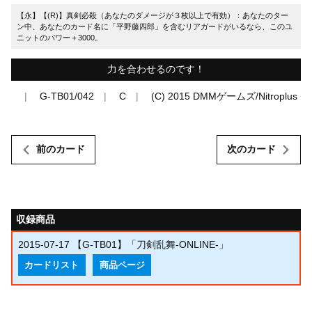
【永】【(R)】真剣必殺（あなたのダメージが３枚以上で有効）：あなたのター
ン中、あなたのカード名に「平野藤四郎」を含むリアガードがいるなら、このユ
ニットのパワー＋3000。
力を合わせるのです！
G-TB01/042
C
(C) 2015 DMMゲームズ/Nitroplus
前のカード
次のカード
収録商品
2015-07-17
【G-TB01】「刀剣乱舞-ONLINE-」
カードリスト
商品ページ