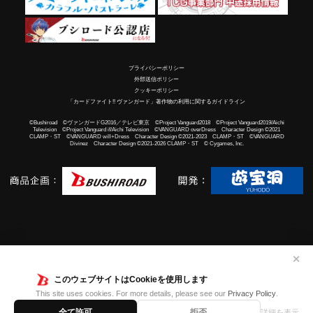
プライバシーポリシー
外部送信ポリシー
クッキーポリシー
「カードファイト!! ヴァンガード」著作物の利用に関するガイドライン
©Bushiroad ©ヴァンガードG2016／テレビ東京 ©Project Vanguard2018 ©Project Vanguard2019/Aichi
Television ©Project Vanguard if/Aichi Television ©VANGUARD overDress Character Design ©2021
CLAMP・ST ©VANGUARD will+Dress Character Design ©2021-2023 CLAMP・ST ©VANGUARD
Divinez Character Design ©2021-2026 CLAMP・ST © Cygames, Inc.
✕
このウェブサイトはCookieを使用します
This site uses cookies. For more details, please see our
Privacy Policy
.
全て許可
拒否
詳細を表示