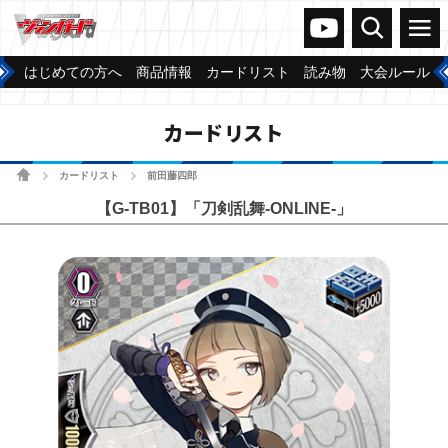
ヴァンガードch
検索
メニュー
はじめての方へ
商品情報
カードリスト
読み物
大会ルール
カードリスト
ホーム
カードリスト
前田藤四郎
>
>
【G-TB01】「刀剣乱舞-ONLINE-」