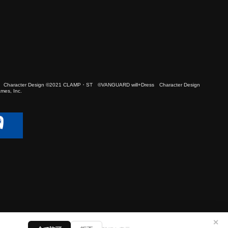
 Character Design ©2021 CLAMP・ST ©VANGUARD will+Dress Character Design
es, Inc.
✕