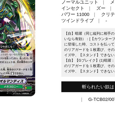
ノーマルユニット
メ
インセクト
ズー
パワー 11000
クリテ
ツインドライブ
-
【自】暗躍（同じ縦列に相手の
いなら有効）：[【カウンターブラス
に登場した時、コストを払って
のリアガードを１枚選び、その
イズ中、【スタンド】できない
【自】【Gブレイク】(1)暗躍
のリアガードを１枚選び、その
イズ中、【スタンド】できない
斬られたい奴は
G-TCB02/00