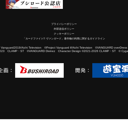
プライバシーポリシー
外部送信ポリシー
クッキーポリシー
「カードファイト!! ヴァンガード」著作物の利用に関するガイドライン
2019/Aichi Television ©Project Vanguard if/Aichi Television ©VANGUARD overDress
023 CLAMP・ST ©VANGUARD Divinez Character Design ©2021-2026 CLAMP・ST © Cygam