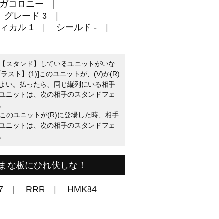
ガコロニー
グレード 3
ィカル 1
シールド -
【スタンド】しているユニットがいな
ト】(1)]このユニットが、(V)か(R)
よい。払ったら、同じ縦列にいる相手
ユニットは、次の相手のスタンドフェ
。
：このユニットが(R)に登場した時、相手
ユニットは、次の相手のスタンドフェ
。
まな板にひれ伏しな！
7
RRR
HMK84