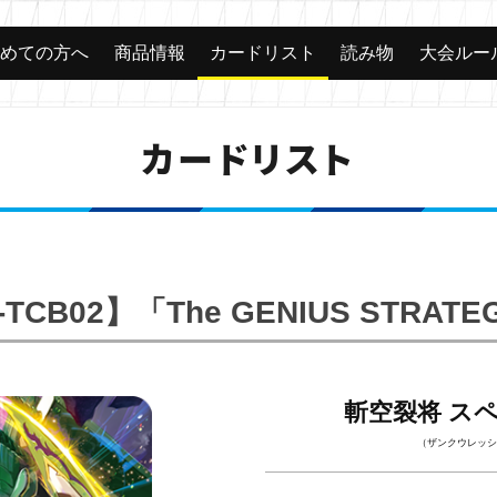
じめての方へ
商品情報
カードリスト
読み物
大会ルー
カードリスト
-TCB02】「The GENIUS STRATE
斬空裂将 ス
（ザンクウレッシ