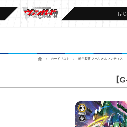
は
ホーム
カードリスト
斬空裂将 スペリオルマンティス
>
>
【G