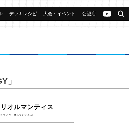
ル
デッキレシピ
大会・イベント
公認店
カード
大会
公認店舗
その他
ヴァンガードch
検索
GY」
ペリオルマンティス
ョウ スペリオルマンティス）