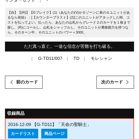
【自】【(R)】【Gブレイク】(1)（あなたの(V)かＧゾーンに表のＧユニットがあ
るなら有効）：[【カウンターブラスト】(2)]このユニットがアタックした時、コ
ストを払ってよい。払ったら、あなたの山札からグレード２のカードを１枚まで
探し、(R)にコールし、山札をシャッフルし、そのユニットが勇敢能力を持つな
ら、そのターン中、そのユニットのパワー＋3000。
ただ真っ直ぐ。一途な信念が苦難を打ち破る。
G-TD11/007
TD
モレシャン
前のカード
次のカード
収録商品
2016-12-09
【G-TD11】「天命の聖騎士」
カードリスト
商品ページ