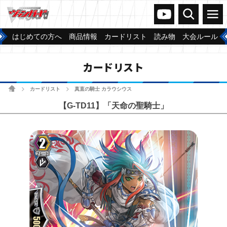
ヴァンガードch
検索
メニュー
はじめての方へ
商品情報
カードリスト
読み物
大会ルール
カードリスト
ホーム
カードリスト
真直の騎士 カラウシウス
>
>
【G-TD11】「天命の聖騎士」