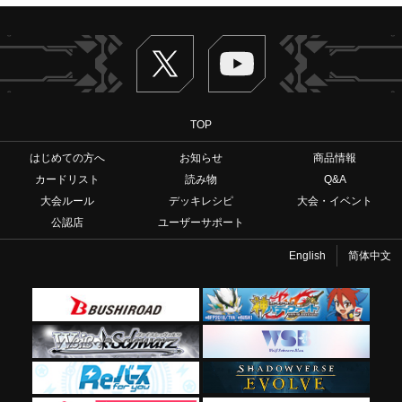
Twitter
ヴァンガードch
TOP
はじめての方へ
お知らせ
商品情報
カードリスト
読み物
Q&A
大会ルール
デッキレシピ
大会・イベント
公認店
ユーザーサポート
English
简体中文