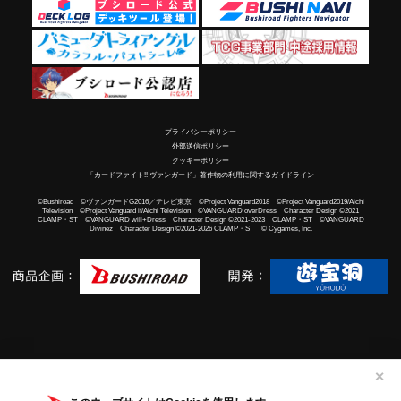
プライバシーポリシー
外部送信ポリシー
クッキーポリシー
「カードファイト!! ヴァンガード」著作物の利用に関するガイドライン
©Bushiroad ©ヴァンガードG2016／テレビ東京 ©Project Vanguard2018 ©Project Vanguard2019/Aichi
Television ©Project Vanguard if/Aichi Television ©VANGUARD overDress Character Design ©2021
CLAMP・ST ©VANGUARD will+Dress Character Design ©2021-2023 CLAMP・ST ©VANGUARD
Divinez Character Design ©2021-2026 CLAMP・ST © Cygames, Inc.
✕