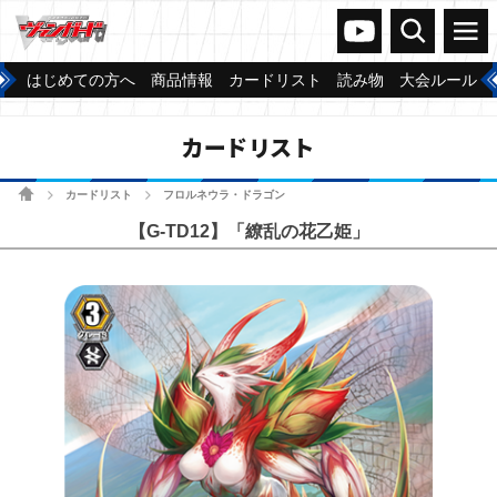
ヴァンガードch
検索
メニュー
はじめての方へ
商品情報
カードリスト
読み物
大会ルール
カードリスト
ホーム
カードリスト
フロルネウラ・ドラゴン
>
>
【G-TD12】「繚乱の花乙姫」