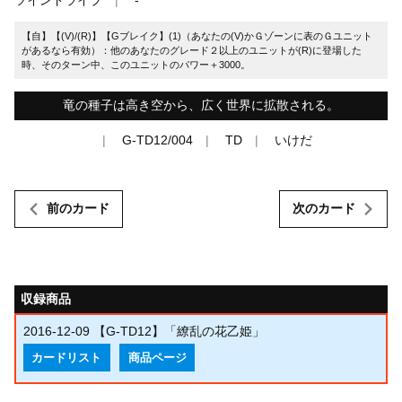
【自】【(V)/(R)】【Gブレイク】(1)（あなたの(V)かＧゾーンに表のＧユニット
があるなら有効）：他のあなたのグレード２以上のユニットが(R)に登場した
時、そのターン中、このユニットのパワー＋3000。
竜の種子は高き空から、広く世界に拡散される。
G-TD12/004
TD
いけだ
前のカード
次のカード
収録商品
2016-12-09
【G-TD12】「繚乱の花乙姫」
カードリスト
商品ページ