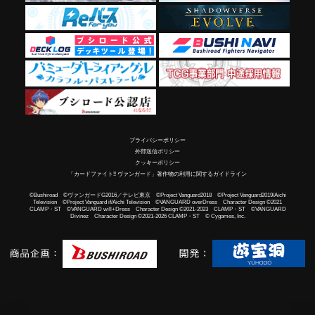
プライバシーポリシー
外部送信ポリシー
クッキーポリシー
「カードファイト!! ヴァンガード」著作物の利用に関するガイドライン
©Bushiroad ©ヴァンガードG2016／テレビ東京 ©Project Vanguard2018 ©Project Vanguard2019/Aichi
Television ©Project Vanguard if/Aichi Television ©VANGUARD overDress Character Design ©2021
CLAMP・ST ©VANGUARD will+Dress Character Design ©2021-2023 CLAMP・ST ©VANGUARD
Divinez Character Design ©2021-2026 CLAMP・ST © Cygames, Inc.