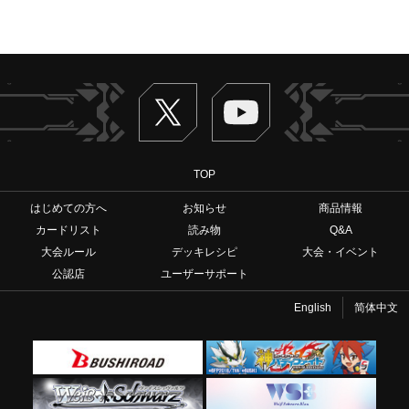
Twitter
ヴァンガードch
TOP
はじめての方へ
お知らせ
商品情報
カードリスト
読み物
Q&A
大会ルール
デッキレシピ
大会・イベント
公認店
ユーザーサポート
English
简体中文