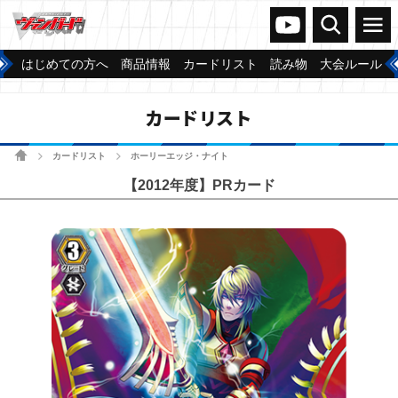
ヴァンガードch
検索
メニュー
はじめての方へ
商品情報
カードリスト
読み物
大会ルール
カードリスト
ホーム
カードリスト
ホーリーエッジ・ナイト
>
>
【2012年度】PRカード