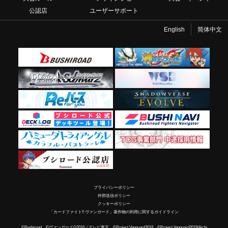
公認店
ユーザーサポート
English
简体中文
プライバシーポリシー
外部送信ポリシー
クッキーポリシー
「カードファイト!! ヴァンガード」著作物の利用に関するガイドライン
©Bushiroad ©ヴァンガードG2016／テレビ東京 ©Project Vanguard2018 ©Project Vanguard2019/Aichi