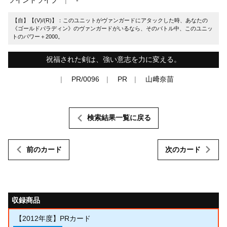
【自】【(V)/(R)】：このユニットがヴァンガードにアタックした時、あなたの
《ゴールドパラディン》のヴァンガードがいるなら、そのバトル中、このユニッ
トのパワー＋2000。
祝福された剣は、強い意志を力に変える。
PR/0096
PR
山﨑奈苗
検索結果一覧に戻る
前のカード
次のカード
収録商品
【2012年度】PRカード