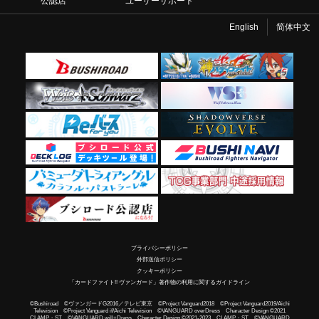
公認店
ユーザーサポート
English
简体中文
プライバシーポリシー
外部送信ポリシー
クッキーポリシー
「カードファイト!! ヴァンガード」著作物の利用に関するガイドライン
©Bushiroad ©ヴァンガードG2016／テレビ東京 ©Project Vanguard2018 ©Project Vanguard2019/Aichi
Television ©Project Vanguard if/Aichi Television ©VANGUARD overDress Character Design ©2021
CLAMP・ST ©VANGUARD will+Dress Character Design ©2021-2023 CLAMP・ST ©VANGUARD