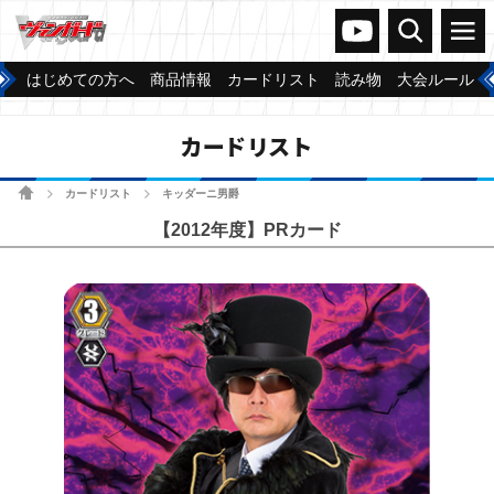
ヴァンガードch
検索
メニュー
はじめての方へ
商品情報
カードリスト
読み物
大会ルール
カードリスト
ホーム
カードリスト
キッダーニ男爵
>
>
【2012年度】PRカード