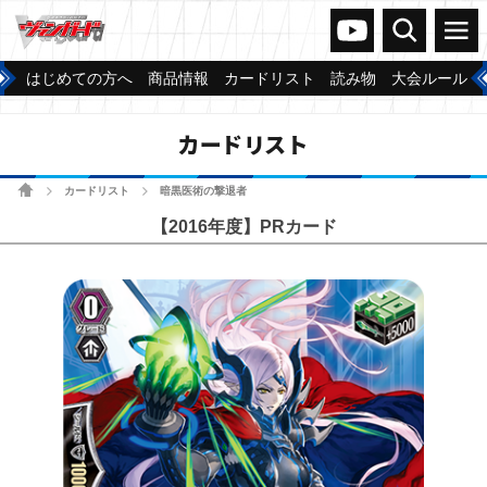
ヴァンガードch
検索
メニュー
はじめての方へ
商品情報
カードリスト
読み物
大会ルール
カードリスト
ホーム
カードリスト
暗黒医術の撃退者
>
>
【2016年度】PRカード