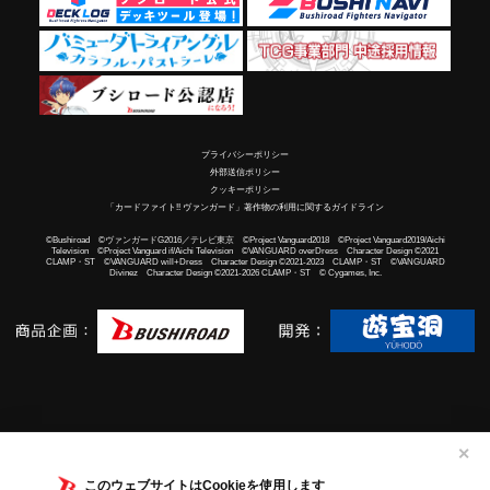
プライバシーポリシー
外部送信ポリシー
クッキーポリシー
「カードファイト!! ヴァンガード」著作物の利用に関するガイドライン
©Bushiroad ©ヴァンガードG2016／テレビ東京 ©Project Vanguard2018 ©Project Vanguard2019/Aichi
Television ©Project Vanguard if/Aichi Television ©VANGUARD overDress Character Design ©2021
CLAMP・ST ©VANGUARD will+Dress Character Design ©2021-2023 CLAMP・ST ©VANGUARD
Divinez Character Design ©2021-2026 CLAMP・ST © Cygames, Inc.
✕
このウェブサイトはCookieを使用します