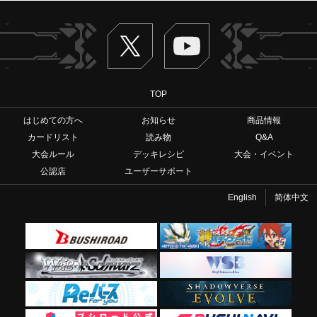
Twitter
ヴァンガードch
TOP
はじめての方へ
お知らせ
商品情報
カードリスト
読み物
Q&A
大会ルール
デッキレシピ
大会・イベント
公認店
ユーザーサポート
English
简体中文