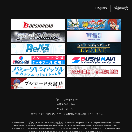
English
简体中文
プライバシーポリシー
外部送信ポリシー
クッキーポリシー
「カードファイト!! ヴァンガード」著作物の利用に関するガイドライン
©Bushiroad ©ヴァンガードG2016／テレビ東京 ©Project Vanguard2018 ©Project Vanguard2019/Aichi
Television ©Project Vanguard if/Aichi Television ©VANGUARD overDress Character Design ©2021
CLAMP・ST ©VANGUARD will+Dress Character Design ©2021-2023 CLAMP・ST ©VANGUARD
Divinez Character Design ©2021-2026 CLAMP・ST © Cygames, Inc.