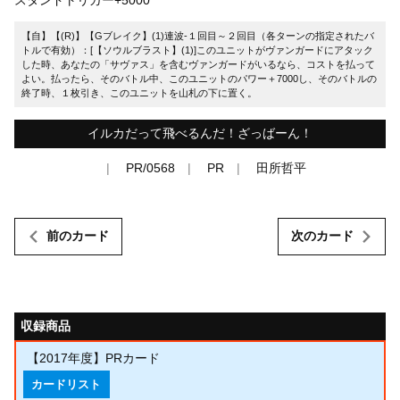
【自】【(R)】【Gブレイク】(1)連波-１回目～２回目（各ターンの指定されたバ
トルで有効）：[【ソウルブラスト】(1)]このユニットがヴァンガードにアタック
した時、あなたの「サヴァス」を含むヴァンガードがいるなら、コストを払って
よい。払ったら、そのバトル中、このユニットのパワー＋7000し、そのバトルの
終了時、１枚引き、このユニットを山札の下に置く。
イルカだって飛べるんだ！ざっばーん！
PR/0568
PR
田所哲平
前のカード
次のカード
収録商品
【2017年度】PRカード
カードリスト