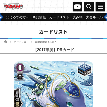
ヴァンガードch
検索
メニュー
はじめての方へ
商品情報
カードリスト
読み物
大会ルール
カードリスト
ホーム
カードリスト
風浪跳躍のイルカ兵
>
>
【2017年度】PRカード